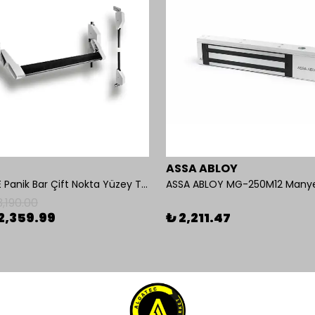
ASSA ABLOY
OMNİ 550E Panik Bar Çift Nokta Yüzey Tip
ASSA ABLOY MG-250M12 Manyeti
3,190.00
2,359.99
₺ 2,211.47