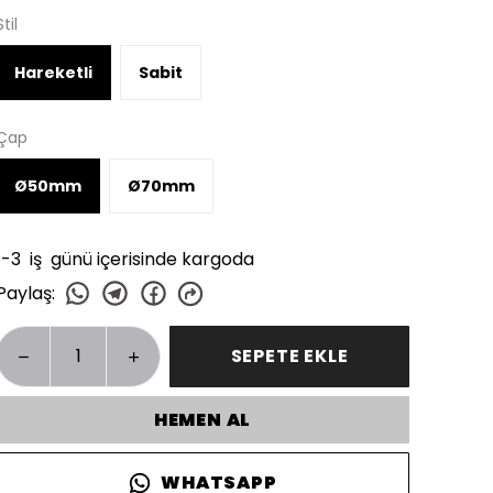
Stil
Hareketli
Sabit
Çap
Ø50mm
Ø70mm
1-3 iş günü içerisinde kargoda
Paylaş
:
SEPETE EKLE
HEMEN AL
WHATSAPP