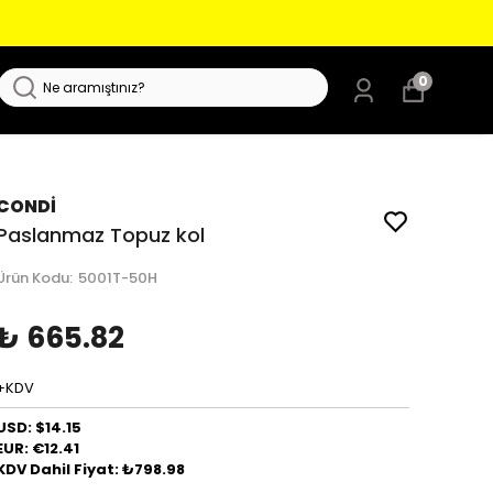
0
CONDİ
Paslanmaz Topuz kol
Ürün Kodu
:
5001T-50H
₺ 665.82
+KDV
USD: $14.15
EUR: €12.41
KDV Dahil Fiyat: ₺798.98