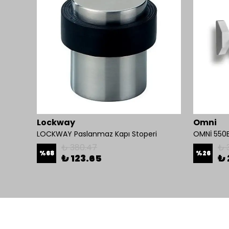
Lockway
Omni
LOCKWAY Parmak İzi ve kart Okuyucu Kontrol Paneli
LOCKWAY Paslanmaz Kapı Stoperi
₺ 380.47
₺ 
%
68
%
26
₺ 123.65
₺ 