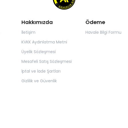
Hakkımızda
Ödeme
ı
İletişim
Havale Bilgi Formu
KVKK Aydınlatma Metni
Üyelik Sözleşmesi
Mesafeli Satış Sözleşmesi
İptal ve İade Şartları
Gizlilik ve Güvenlik