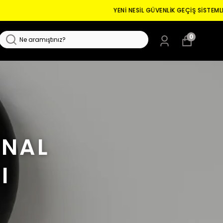
0
İNAL
I