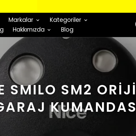
YENI NESIL GÜVENLIK GEÇIŞ SISTEMLERI
Markalar
Kategoriler
og
Hakkımızda
Blog
E SMILO SM2 ORİJ
GARAJ KUMANDAS