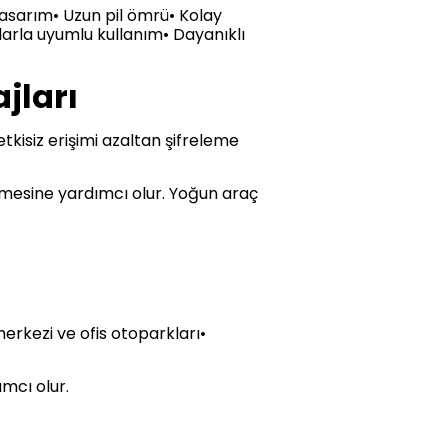
tasarım• Uzun pil ömrü• Kolay
larla uyumlu kullanım• Dayanıklı
jları
tkisiz erişimi azaltan şifreleme
ilmesine yardımcı olur. Yoğun araç
 merkezi ve ofis otoparkları•
ımcı olur.