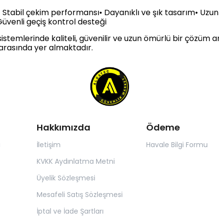
e• Stabil çekim performansı• Dayanıklı ve şık tasarım• Uzu
üvenli geçiş kontrol desteği
istemlerinde kaliteli, güvenilir ve uzun ömürlü bir çözüm ar
arasında yer almaktadır.
Hakkımızda
Ödeme
ı
İletişim
Havale Bilgi Formu
KVKK Aydınlatma Metni
Üyelik Sözleşmesi
Mesafeli Satış Sözleşmesi
İptal ve İade Şartları