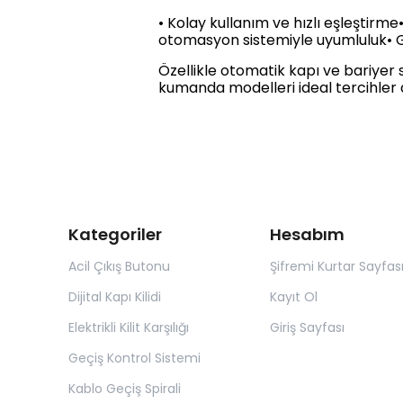
• Kolay kullanım ve hızlı eşleştirm
otomasyon sistemiyle uyumluluk• G
Özellikle otomatik kapı ve bariyer s
kumanda modelleri ideal tercihler 
Kategoriler
Hesabım
Acil Çıkış Butonu
Şifremi Kurtar Sayfas
Dijital Kapı Kilidi
Kayıt Ol
Elektrikli Kilit Karşılığı
Giriş Sayfası
Geçiş Kontrol Sistemi
Kablo Geçiş Spirali