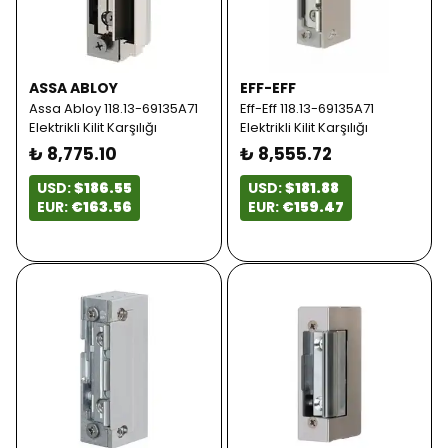
ASSA ABLOY
EFF-EFF
Assa Abloy 118.13-69135A71
Eff-Eff 118.13-69135A71
Elektrikli Kilit Karşılığı
Elektrikli Kilit Karşılığı
₺ 8,775.10
₺ 8,555.72
USD:
$186.55
USD:
$181.88
EUR:
€163.56
EUR:
€159.47