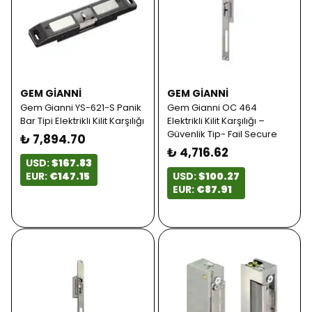
GEM GIANNI
GEM GIANNI
Gem Gianni YS-621-S Panik
Gem Gianni OC 464
Bar Tipi Elektrikli Kilit Karşılığı
Elektrikli Kilit Karşılığı –
Güvenlik Tip- Fail Secure
₺ 7,894.70
₺ 4,716.62
USD:
$167.83
EUR:
€147.15
USD:
$100.27
EUR:
€87.91