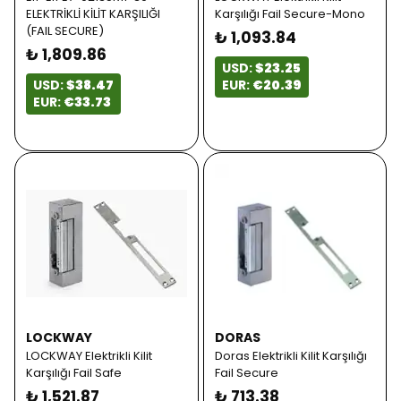
ELEKTRİKLİ KİLİT KARŞILIĞI
Karşılığı Fail Secure-Mono
(FAIL SECURE)
₺ 1,093.84
₺ 1,809.86
USD:
$23.25
USD:
$38.47
EUR:
€20.39
EUR:
€33.73
LOCKWAY
DORAS
LOCKWAY Elektrikli Kilit
Doras Elektrikli Kilit Karşılığı
Karşılığı Fail Safe
Fail Secure
₺ 1,521.87
₺ 713.38