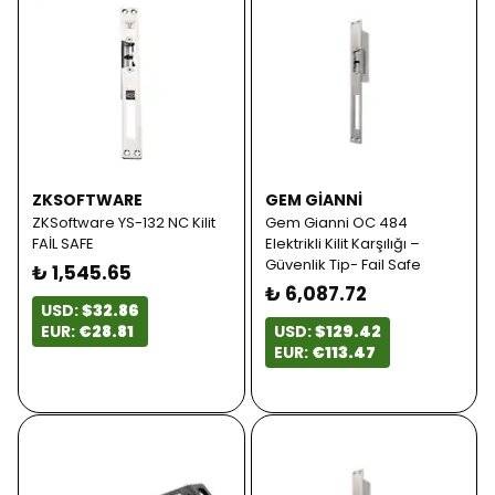
ZKSOFTWARE
GEM GIANNI
ZKSoftware YS-132 NC Kilit
Gem Gianni OC 484
FAİL SAFE
Elektrikli Kilit Karşılığı –
Güvenlik Tip- Fail Safe
₺ 1,545.65
₺ 6,087.72
USD:
$32.86
EUR:
€28.81
USD:
$129.42
EUR:
€113.47