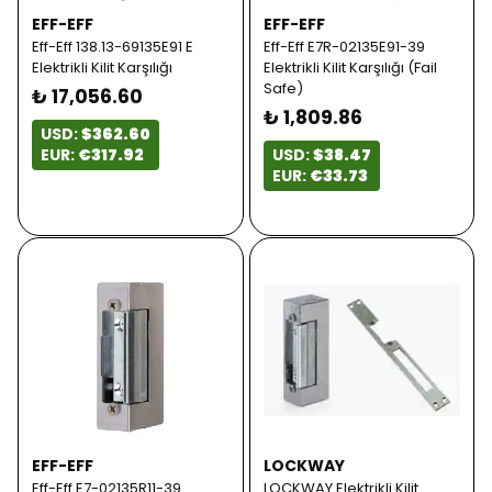
EFF-EFF
EFF-EFF
Eff-Eff 138.13-69135E91 E
Eff-Eff E7R-02135E91-39
Elektrikli Kilit Karşılığı
Elektrikli Kilit Karşılığı (Fail
Safe)
₺ 17,056.60
₺ 1,809.86
USD:
$362.60
EUR:
€317.92
USD:
$38.47
EUR:
€33.73
EFF-EFF
LOCKWAY
Eff-Eff E7-02135R11-39
LOCKWAY Elektrikli Kilit