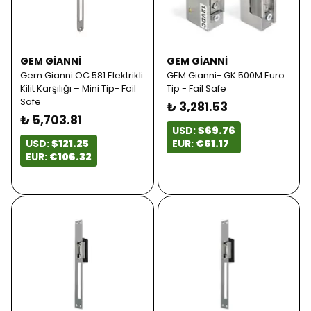
GEM GIANNI
GEM GIANNI
Gem Gianni OC 581 Elektrikli
GEM Gianni- GK 500M Euro
Kilit Karşılığı – Mini Tip- Fail
Tip - Fail Safe
Safe
₺ 3,281.53
₺ 5,703.81
USD:
$69.76
USD:
$121.25
EUR:
€61.17
EUR:
€106.32