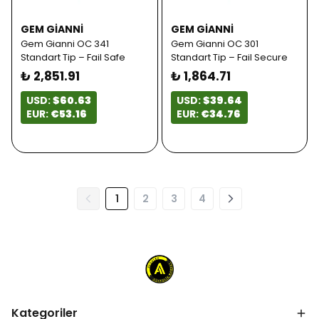
GEM GIANNI
GEM GIANNI
Gem Gianni OC 341
Gem Gianni OC 301
Standart Tip – Fail Safe
Standart Tip – Fail Secure
₺ 2,851.91
₺ 1,864.71
USD:
$60.63
USD:
$39.64
EUR:
€53.16
EUR:
€34.76
1
2
3
4
Kategoriler