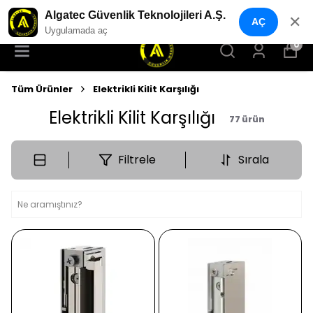
YENI NESIL GÜVENLIK GEÇIŞ SISTEMLERI
Algatec Güvenlik Teknolojileri A.Ş.
✕
AÇ
Uygulamada aç
0
Tüm Ürünler
Elektrikli Kilit Karşılığı
Elektrikli Kilit Karşılığı
77
ürün
Filtrele
Sırala