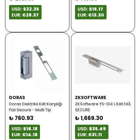
USD:
$32.35
USD:
$15.17
EUR:
€28.37
EUR:
€13.30
DORAS
ZKSOFTWARE
Doras Elektrikli Kilit Karşılığı
ZKSoftware YS-134 L Kilit FAİL
Fail Secure - Multi Tip
SECURE
₺ 760.93
₺ 1,669.30
USD:
$16.18
USD:
$35.49
EUR:
€14.18
EUR:
€31.11