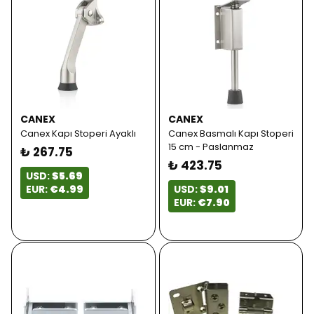
CANEX
CANEX
Canex Kapı Stoperi Ayaklı
Canex Basmalı Kapı Stoperi
15 cm - Paslanmaz
₺ 267.75
₺ 423.75
USD:
$5.69
EUR:
€4.99
USD:
$9.01
EUR:
€7.90