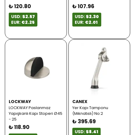
₺ 120.80
₺ 107.96
USD:
$2.57
USD:
$2.30
EUR:
€2.25
EUR:
€2.01
LOCKWAY
CANEX
LOCKWAY Paslanmaz
Yer Kapı Tamponu
Yapışkanlı Kapı Stoperi Ø45
(Mıknatıslı) No:2
- 25
₺ 395.69
₺ 118.90
USD:
$8.41