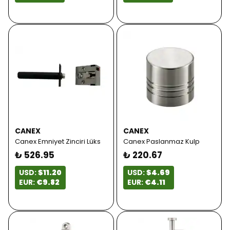
CANEX
CANEX
Canex Emniyet Zinciri Lüks
Canex Paslanmaz Kulp
₺ 526.95
₺ 220.67
USD:
$11.20
USD:
$4.69
EUR:
€9.82
EUR:
€4.11