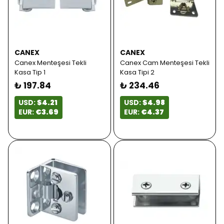
CANEX
CANEX
Canex Menteşesi Tekli
Canex Cam Menteşesi Tekli
Kasa Tip 1
Kasa Tipi 2
₺ 197.84
₺ 234.46
USD:
$4.21
USD:
$4.98
EUR:
€3.69
EUR:
€4.37