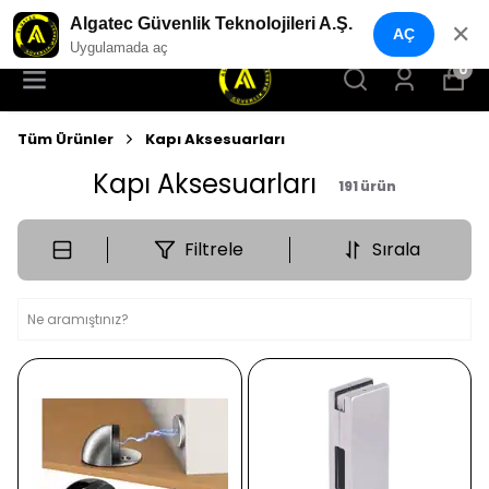
YENI NESIL GÜVENLIK GEÇIŞ SISTEMLERI
Algatec Güvenlik Teknolojileri A.Ş.
✕
AÇ
Uygulamada aç
0
Tüm Ürünler
Kapı Aksesuarları
Kapı Aksesuarları
191
ürün
Filtrele
Sırala