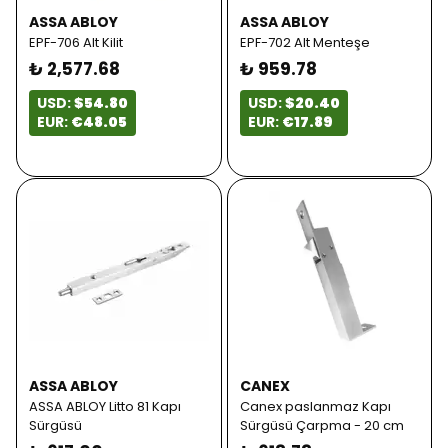
ASSA ABLOY
ASSA ABLOY
EPF-706 Alt Kilit
EPF-702 Alt Menteşe
₺ 2,577.68
₺ 959.78
USD:
$54.80
USD:
$20.40
EUR:
€48.05
EUR:
€17.89
ASSA ABLOY
CANEX
ASSA ABLOY Litto 81 Kapı
Canex paslanmaz Kapı
Sürgüsü
Sürgüsü Çarpma - 20 cm