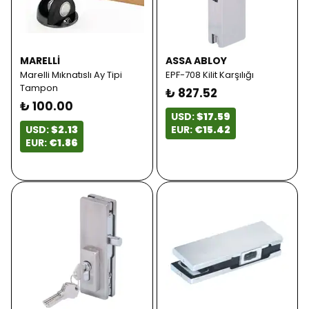
MARELLI
ASSA ABLOY
Marelli Mıknatıslı Ay Tipi
EPF-708 Kilit Karşılığı
Tampon
₺ 827.52
₺ 100.00
USD:
$17.59
USD:
$2.13
EUR:
€15.42
EUR:
€1.86