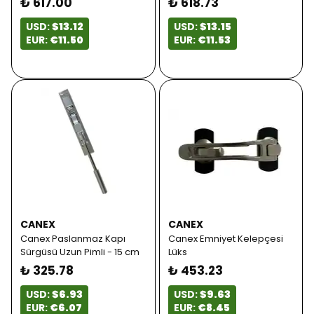
₺ 617.00
₺ 618.73
USD:
$13.12
USD:
$13.15
EUR:
€11.50
EUR:
€11.53
CANEX
CANEX
Canex Paslanmaz Kapı
Canex Emniyet Kelepçesi
Sürgüsü Uzun Pimli - 15 cm
Lüks
₺ 325.78
₺ 453.23
USD:
$6.93
USD:
$9.63
EUR:
€6.07
EUR:
€8.45