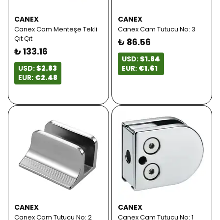
CANEX
CANEX
Canex Cam Menteşe Tekli
Canex Cam Tutucu No: 3
Çıt Çıt
₺ 86.56
₺ 133.16
USD:
$1.84
USD:
$2.83
EUR:
€1.61
EUR:
€2.48
CANEX
CANEX
Canex Cam Tutucu No: 2
Canex Cam Tutucu No: 1