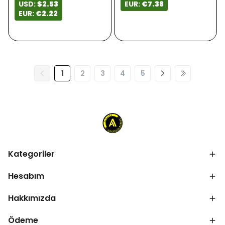
USD:
$2.53
EUR:
€7.38
EUR:
€2.22
1
2
3
4
5
Kategoriler
Hesabım
Hakkımızda
Ödeme