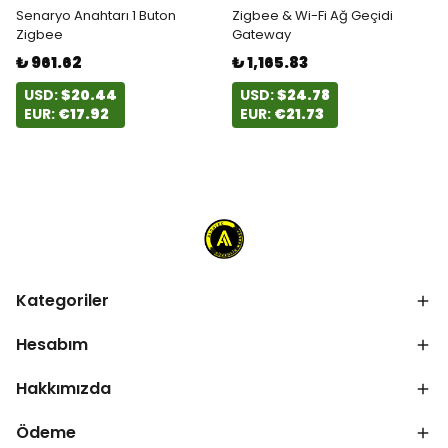
Senaryo Anahtarı 1 Buton
Zigbee & Wi-Fi Ağ Geçidi
Zigbee
Gateway
₺ 961.62
₺ 1,165.83
USD:
$20.44
USD:
$24.78
EUR:
€17.92
EUR:
€21.73
Kategoriler
Hesabım
Hakkımızda
Ödeme