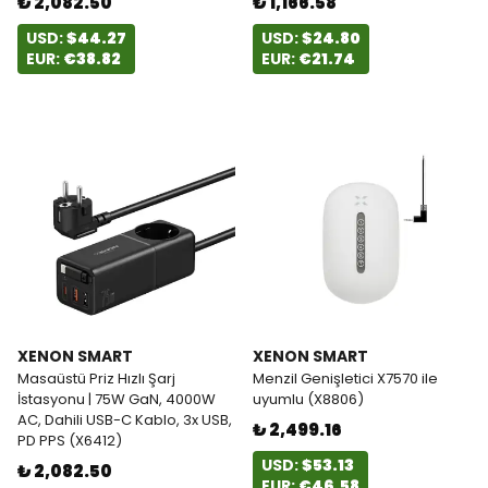
₺ 2,082.50
₺ 1,166.58
USD:
$44.27
USD:
$24.80
EUR:
€38.82
EUR:
€21.74
XENON SMART
XENON SMART
Masaüstü Priz Hızlı Şarj
Menzil Genişletici X7570 ile
İstasyonu | 75W GaN, 4000W
uyumlu (X8806)
AC, Dahili USB-C Kablo, 3x USB,
₺ 2,499.16
PD PPS (X6412)
USD:
$53.13
₺ 2,082.50
EUR:
€46.58