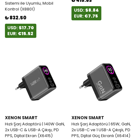
₺ 415.83
Sistemi ile Uyumlu, Mobil
Kontrol (X8801)
USD:
$8.84
EUR:
€7.75
₺ 832.50
USD:
$17.70
EUR:
€15.52
XENON SMART
XENON SMART
Hızlı Şarj Adaptörü | 140W GaN,
Hızlı Şarj Adaptörü | 65W, GaN,
2x USB-C & USB-A Çıkışı, PD
2x USB-C ve 1 USB-A Çıkışlı, PD
PPS, Dijital Ekran (X6415)
PPS, Dijital Güç Ekranlı (X6414)