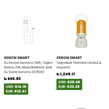
XENON SMART
XENON SMART
Su Seviye Sensörü | WiFi, Taşkın
Taşınabilir Filament Lamba &
Alarmı, Pilli, Mobil Bildirimli, Akıllı
Hoparlör
Su Sızıntı Sensörü (X7506)
₺ 1,249.17
₺ 665.83
USD:
$26.56
USD:
$14.15
EUR:
€23.28
EUR:
€12.41