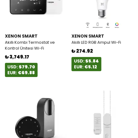
XENON SMART
XENON SMART
Akıllı Kombi Termostat ve
Akıllı LED RGB Ampul Wi-Fi
Kontrol Ünitesi Wi-Fi
₺ 274.92
₺ 3,749.17
USD:
$5.84
USD:
$79.70
EUR:
€5.12
EUR:
€69.88