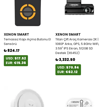
XENON SMART
XENON SMART
Temassız Kapı Açma Butonu El
Titan Çift Araç Kamerası 2K |
Sensörü
1080P Arka, GPS, 5.8GHz WiFi,
3.59" IPS Ekran, 512GB SD
₺ 824.17
Destek (X6452)
USD:
$17.52
₺ 3,332.50
EUR:
€15.36
USD:
$70.84
EUR:
€62.12