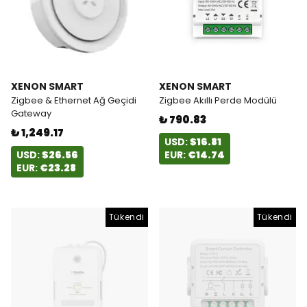
XENON SMART
XENON SMART
Zigbee & Ethernet Ağ Geçidi
Zigbee Akıllı Perde Modülü
Gateway
₺ 790.83
₺ 1,249.17
USD:
$16.81
USD:
$26.56
EUR:
€14.74
EUR:
€23.28
Tükendi
Tükendi