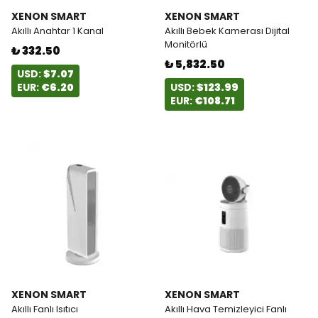
XENON SMART
XENON SMART
Akıllı Anahtar 1 Kanal
Akıllı Bebek Kamerası Dijital
Monitörlü
₺ 332.50
₺ 5,832.50
USD:
$7.07
EUR:
€6.20
USD:
$123.99
EUR:
€108.71
XENON SMART
XENON SMART
Akıllı Fanlı Isıtıcı
Akıllı Hava Temizleyici Fanlı