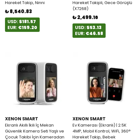
Hareket Takip, Ninni
Hareket Takipli, Gece Görüşlü
(X7268)
₺ 8,540.83
₺ 2,499.16
USD:
$181.57
EUR:
€159.20
USD:
$53.13
EUR:
€46.58
XENON SMART
XENON SMART
Ekranlı Akıllı İkili İç Mekan
Ev Kamerası (Ekranlı) | 2.5K
Güvenlik Kamera Seti Yaşlı ve
4MP, Mobil Kontrol, WiFi, 360°
Çocuk Takibi İçin Kameradan
Hareket Takip, Bebek