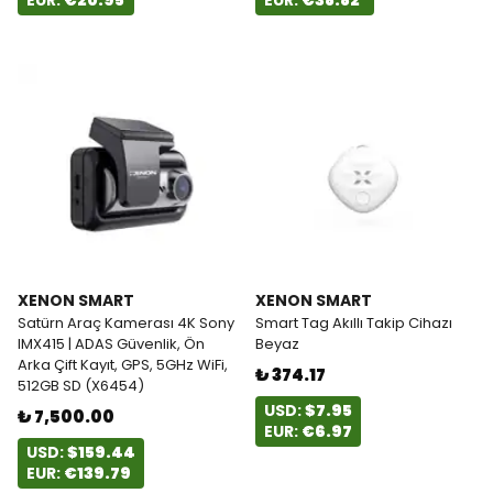
EUR:
€20.95
EUR:
€38.82
XENON SMART
XENON SMART
Satürn Araç Kamerası 4K Sony
Smart Tag Akıllı Takip Cihazı
IMX415 | ADAS Güvenlik, Ön
Beyaz
Arka Çift Kayıt, GPS, 5GHz WiFi,
₺ 374.17
512GB SD (X6454)
USD:
$7.95
₺ 7,500.00
EUR:
€6.97
USD:
$159.44
EUR:
€139.79