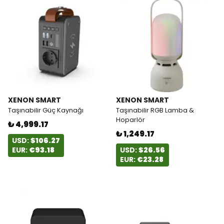
XENON SMART
XENON SMART
Taşınabilir Güç Kaynağı
Taşınabilir RGB Lamba &
Hoparlör
₺ 4,999.17
₺ 1,249.17
USD:
$106.27
EUR:
€93.18
USD:
$26.56
EUR:
€23.28