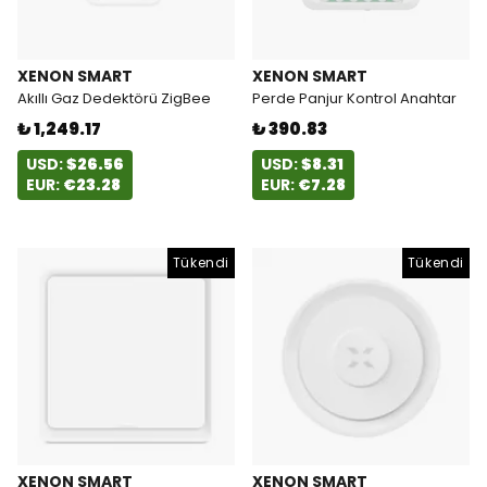
XENON SMART
XENON SMART
Akıllı Gaz Dedektörü ZigBee
Perde Panjur Kontrol Anahtar
₺ 1,249.17
₺ 390.83
USD:
$26.56
USD:
$8.31
EUR:
€23.28
EUR:
€7.28
Tükendi
Tükendi
XENON SMART
XENON SMART