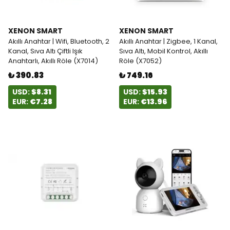
XENON SMART
XENON SMART
Akıllı Anahtar | Wifi, Bluetooth, 2
Akıllı Anahtar | Zigbee, 1 Kanal,
Kanal, Sıva Altı Çiftli Işık
Sıva Altı, Mobil Kontrol, Akıllı
Anahtarlı, Akıllı Röle (X7014)
Röle (X7052)
₺ 390.83
₺ 749.16
USD:
$8.31
USD:
$15.93
EUR:
€7.28
EUR:
€13.96