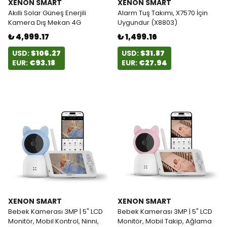
XENON SMART
XENON SMART
Akıllı Solar Güneş Enerjili
Alarm Tuş Takımı, X7570 İçin
Kamera Dış Mekan 4G
Uygundur (X8803)
₺ 4,999.17
₺ 1,499.16
USD:
$106.27
USD:
$31.87
EUR:
€93.18
EUR:
€27.94
XENON SMART
XENON SMART
Bebek Kamerası 3MP | 5" LCD
Bebek Kamerası 3MP | 5" LCD
Monitör, Mobil Kontrol, Ninni,
Monitör, Mobil Takip, Ağlama