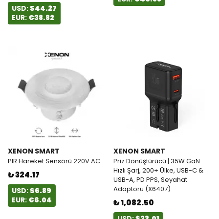
USD:
$44.27
EUR:
€38.82
XENON SMART
XENON SMART
PIR Hareket Sensörü 220V AC
Priz Dönüştürücü | 35W GaN
Hızlı Şarj, 200+ Ülke, USB-C &
₺ 324.17
USB-A, PD PPS, Seyahat
Adaptörü (X6407)
USD:
$6.89
EUR:
€6.04
₺ 1,082.50
USD:
$23.01