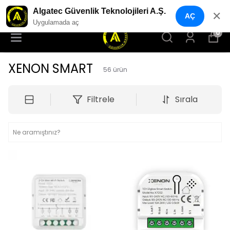
YENI NESIL GÜVENLIK GEÇIŞ SISTEMLERI
Algatec Güvenlik Teknolojileri A.Ş.
✕
AÇ
Uygulamada aç
0
XENON SMART
56
ürün
Filtrele
Sırala