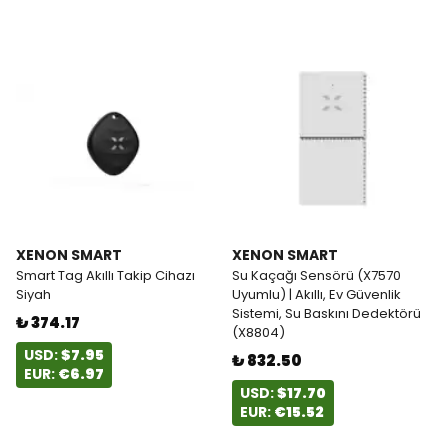
XENON SMART
XENON SMART
Smart Tag Akıllı Takip Cihazı
Su Kaçağı Sensörü (X7570
Siyah
Uyumlu) | Akıllı, Ev Güvenlik
Sistemi, Su Baskını Dedektörü
₺ 374.17
(X8804)
USD:
$7.95
₺ 832.50
EUR:
€6.97
USD:
$17.70
EUR:
€15.52