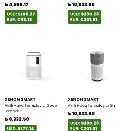
₺ 4,999.17
₺ 10,832.50
USD:
$106.27
USD:
$230.28
EUR:
€93.18
EUR:
€201.91
XENON SMART
XENON SMART
Akıllı Hava Temizleyici Gece
Akıllı Hava Temizleyici Gri
Lambalı
₺ 10,832.50
₺ 8,332.50
USD:
$230.28
USD:
$177.14
EUR:
€201.91