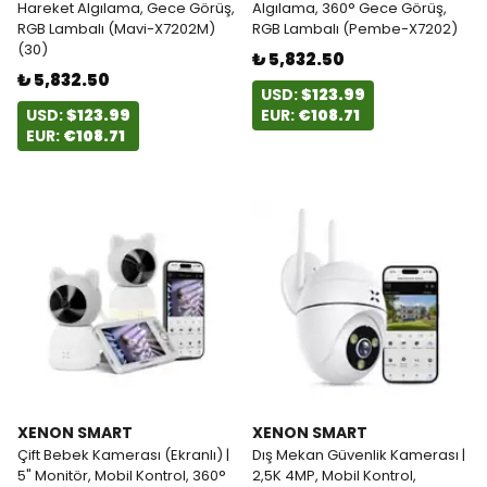
Hareket Algılama, Gece Görüş,
Algılama, 360° Gece Görüş,
RGB Lambalı (Mavi-X7202M)
RGB Lambalı (Pembe-X7202)
(30)
₺ 5,832.50
₺ 5,832.50
USD:
$123.99
USD:
$123.99
EUR:
€108.71
EUR:
€108.71
XENON SMART
XENON SMART
Çift Bebek Kamerası (Ekranlı) |
Dış Mekan Güvenlik Kamerası |
5" Monitör, Mobil Kontrol, 360°
2,5K 4MP, Mobil Kontrol,