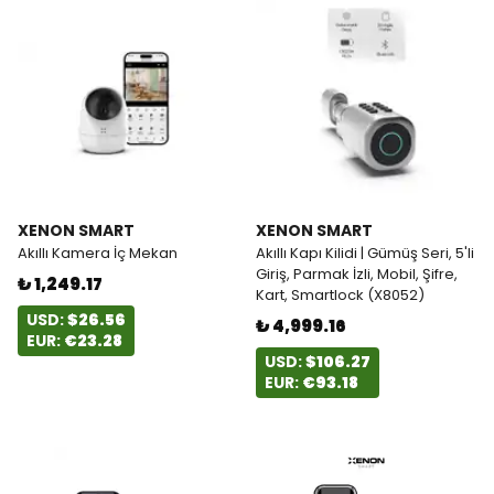
XENON SMART
XENON SMART
Akıllı Kamera İç Mekan
Akıllı Kapı Kilidi | Gümüş Seri, 5'li
Giriş, Parmak İzli, Mobil, Şifre,
₺ 1,249.17
Kart, Smartlock (X8052)
USD:
$26.56
₺ 4,999.16
EUR:
€23.28
USD:
$106.27
EUR:
€93.18