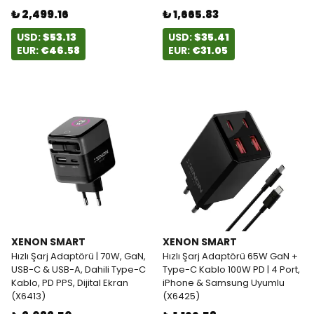
₺ 2,499.16
₺ 1,665.83
USD:
$53.13
USD:
$35.41
EUR:
€46.58
EUR:
€31.05
XENON SMART
XENON SMART
Hızlı Şarj Adaptörü | 70W, GaN,
Hızlı Şarj Adaptörü 65W GaN +
USB-C & USB-A, Dahili Type-C
Type-C Kablo 100W PD | 4 Port,
Kablo, PD PPS, Dijital Ekran
iPhone & Samsung Uyumlu
(X6413)
(X6425)