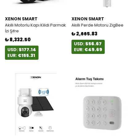
XENON SMART
XENON SMART
Akıllı Motorlu Kapı Kilidi Parmak
Akıllı Perde Motoru ZigBee
İzi Şifre
₺ 2,665.83
₺ 8,332.50
USD:
$56.67
USD:
$177.14
EUR:
€49.69
EUR:
€155.31