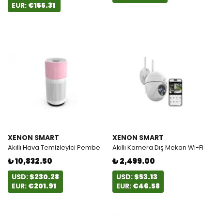
EUR:
€155.31
XENON SMART
XENON SMART
Akıllı Hava Temizleyici Pembe
Akıllı Kamera Dış Mekan Wi-Fi
₺ 10,832.50
₺ 2,499.00
USD:
$230.28
USD:
$53.13
EUR:
€201.91
EUR:
€46.58