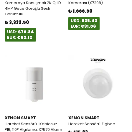
Kameraya Konuşmalı 2K QHD
Kamerası (X7208)
4MP Gece Görüşlü Sesli
₺ 1,666.60
Görüntülü
USD:
$35.43
₺ 3,332.50
EUR:
€31.06
USD:
$70.84
EUR:
€62.12
XENON SMART
XENON SMART
Hareket Sensörü | Kablosuz
Hareket Sensörü Zigbee
PIR, 110° Algılama, X7570 Alarm