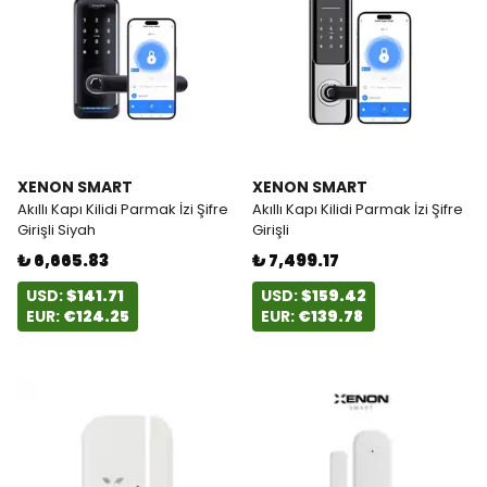
XENON SMART
XENON SMART
Akıllı Kapı Kilidi Parmak İzi Şifre
Akıllı Kapı Kilidi Parmak İzi Şifre
Girişli Siyah
Girişli
₺ 6,665.83
₺ 7,499.17
USD:
$141.71
USD:
$159.42
EUR:
€124.25
EUR:
€139.78