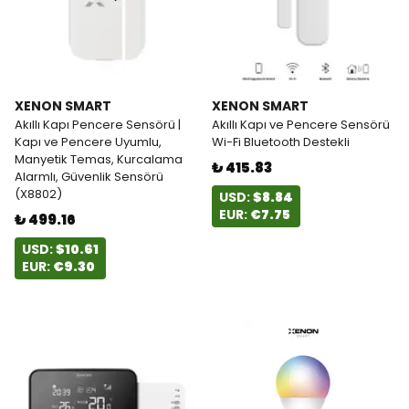
XENON SMART
XENON SMART
Akıllı Kapı Pencere Sensörü |
Akıllı Kapı ve Pencere Sensörü
Kapı ve Pencere Uyumlu,
Wi-Fi Bluetooth Destekli
Manyetik Temas, Kurcalama
₺ 415.83
Alarmlı, Güvenlik Sensörü
(X8802)
USD:
$8.84
EUR:
€7.75
₺ 499.16
USD:
$10.61
EUR:
€9.30