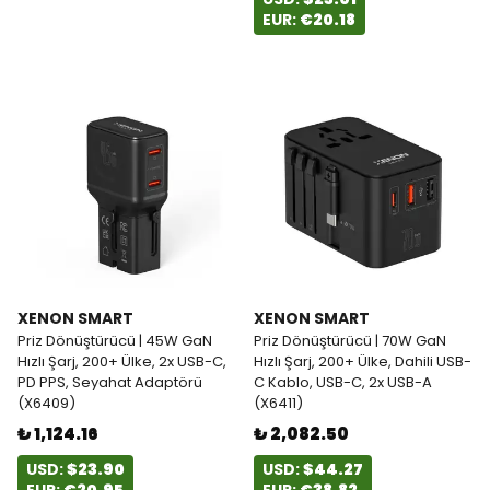
EUR:
€20.18
XENON SMART
XENON SMART
Priz Dönüştürücü | 45W GaN
Priz Dönüştürücü | 70W GaN
Hızlı Şarj, 200+ Ülke, 2x USB-C,
Hızlı Şarj, 200+ Ülke, Dahili USB-
PD PPS, Seyahat Adaptörü
C Kablo, USB-C, 2x USB-A
(X6409)
(X6411)
₺ 1,124.16
₺ 2,082.50
USD:
$23.90
USD:
$44.27