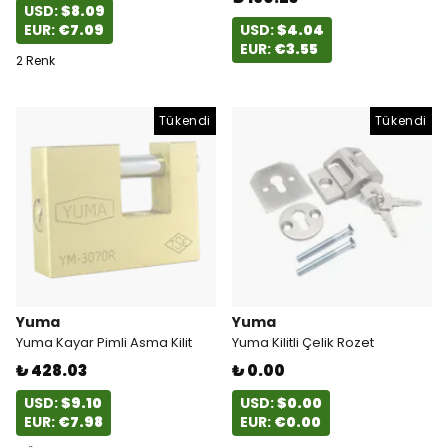
USD:
$8.09
EUR:
€7.09
USD:
$4.04
EUR:
€3.55
2 Renk
Tükendi
Tükendi
Yuma
Yuma
Yuma Kayar Pimli Asma Kilit
Yuma Kilitli Çelik Rozet
₺ 428.03
₺ 0.00
USD:
$9.10
USD:
$0.00
EUR:
€7.98
EUR:
€0.00