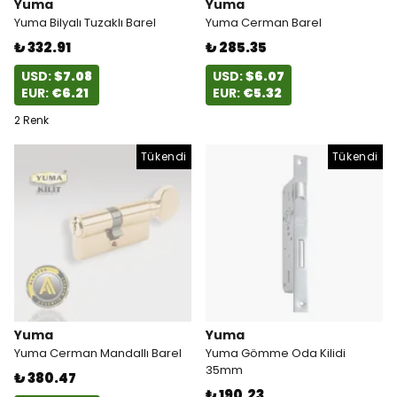
Yuma
Yuma
Yuma Bilyalı Tuzaklı Barel
Yuma Cerman Barel
₺ 332.91
₺ 285.35
USD:
$7.08
USD:
$6.07
EUR:
€6.21
EUR:
€5.32
2 Renk
Tükendi
Tükendi
Yuma
Yuma
Yuma Cerman Mandallı Barel
Yuma Gömme Oda Kilidi
35mm
₺ 380.47
₺ 190.23