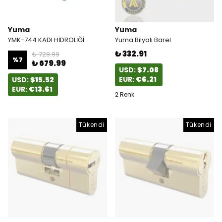
Yuma
Yuma
YMK-744 KADI HİDROLİĞİ
Yuma Bilyalı Barel
₺ 332.91
₺ 729.99
%
7
₺ 679.99
USD:
$7.08
EUR:
€6.21
USD:
$15.52
EUR:
€13.61
2 Renk
Tükendi
Tükendi