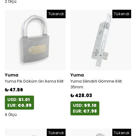
2 Ölçü
Tükendi
Tükendi
Yuma
Yuma
Yuma Pik Döküm Gri Asma Kilit
Yuma Silindirli Gömme Kilit
35mm
₺ 47.56
₺ 428.03
USD:
$1.01
EUR:
€0.89
USD:
$9.10
EUR:
€7.98
6 Ölçü
Tükendi
Tükendi