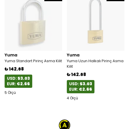
Yuma
Yuma
Yuma Standart Pirinç Asma Kilit
Yuma Uzun Halkalı Pirinç Asma
Kilit
₺ 142.68
₺ 142.68
USD:
$3.03
EUR:
€2.66
USD:
$3.03
EUR:
€2.66
5 Ölçü
4 Ölçü