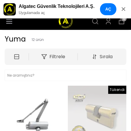
YENI NESIL GÜVENLIK GEÇIŞ SISTEMLERI
Algatec Güvenlik Teknolojileri A.Ş.
✕
AÇ
Uygulamada aç
0
Yuma
12
ürün
Filtrele
Sırala
Tükendi