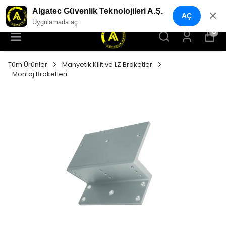
YENI NESIL GÜVENLIK GEÇIŞ SISTEMLERI
Algatec Güvenlik Teknolojileri A.Ş.
✕
AÇ
Uygulamada aç
0
Tüm Ürünler
Manyetik Kilit ve LZ Braketler
Montaj Braketleri