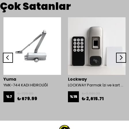
Çok Satanlar
Yuma
Lockway
YMK-744 KADI HİDROLİĞİ
LOCKWAY Parmak İzi ve kart Okuyucu Kontrol Paneli
₺ 729.99
₺ 3,091.30
%
7
%
15
₺ 679.99
₺ 2,615.71