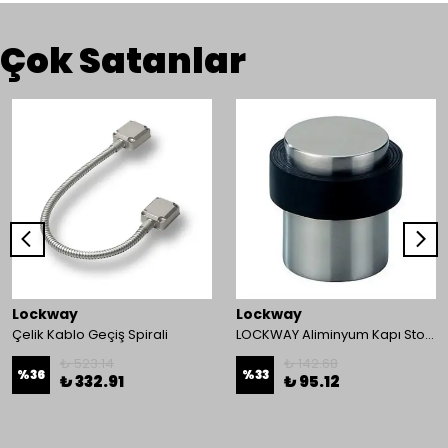
Çok Satanlar
Lockway
Lockway
Çelik Kablo Geçiş Spirali
LOCKWAY Aliminyum Kapı Stoperi
₺ 523.14
₺ 142.68
%
36
%
33
₺ 332.91
₺ 95.12