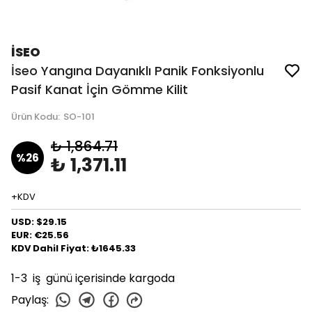
İSEO
İseo Yangına Dayanıklı Panik Fonksiyonlu
Pasif Kanat İçin Gömme Kilit
Ürün Kodu
:
SO-101
₺ 1,864.71
%
26
₺ 1,371.11
+KDV
USD: $29.15
EUR: €25.56
KDV Dahil Fiyat: ₺1645.33
1-3 iş günü içerisinde kargoda
Paylaş
: