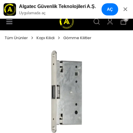
YENI NESIL GÜVENLIK GEÇIŞ SISTEMLERI
Algatec Güvenlik Teknolojileri A.Ş.
✕
AÇ
Uygulamada aç
0
Tüm Ürünler
Kapı Kilidi
Gömme Kilitler