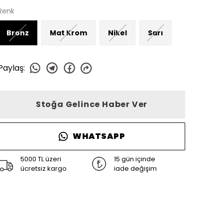
Renk
Bronz
Mat Krom
Nikel
Sarı
Paylaş
:
Stoğa Gelince Haber Ver
WHATSAPP
5000 TL üzeri
15 gün içinde
ücretsiz kargo
iade değişim