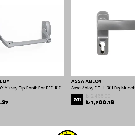
BLOY
ASSA ABLOY
Y Yüzey Tip Panik Bar PED 180
Assa Abloy DT-H 301 Dış Müdah
₺ 2,468.00
%
31
.37
₺ 1,700.18