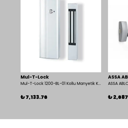
Mul-T-Lock
ASSA A
Mul-T-Lock 1200-BL-01 Kollu Manyetik Kilit 272 kg 600 Lbs
ASSA ABLO
₺ 7,133.76
₺ 2,687