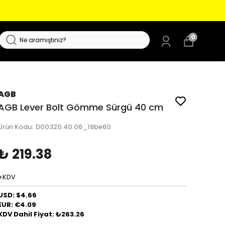
RKET
0
AGB
AGB Lever Bolt Gömme Sürgü 40 cm
Ürün Kodu
:
D00320.40.06_18be60
₺ 219.38
+KDV
USD: $4.66
EUR: €4.09
KDV Dahil Fiyat: ₺263.26