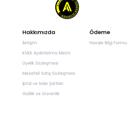
Hakkımızda
Ödeme
ı
İletişim
Havale Bilgi Formu
KVKK Aydınlatma Metni
Üyelik Sözleşmesi
Mesafeli Satış Sözleşmesi
İptal ve İade Şartları
Gizlilik ve Güvenlik