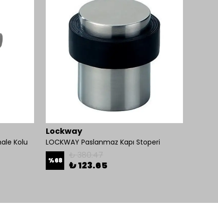
Lockway
Omni
ale Kolu
LOCKWAY Paslanmaz Kapı Stoperi
₺ 380.47
%
68
₺ 123.65
₺ 1,