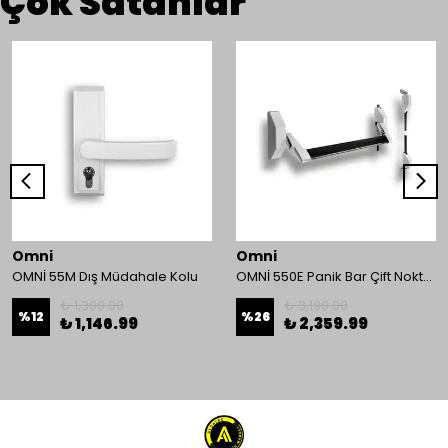
Çok Satanlar
Omni
Omni
OMNİ 55M Dış Müdahale Kolu
OMNİ 550E Panik Bar Çift Nokta Yüzey Tip
₺ 1,300.00
₺ 3,190.00
%
12
%
26
₺ 1,146.99
₺ 2,359.99