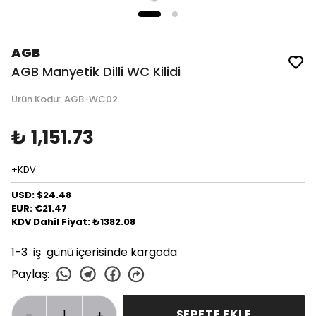
AGB
AGB Manyetik Dilli WC Kilidi
Ürün Kodu
:
AGB-WC02
₺ 1,151.73
+KDV
USD: $24.48
EUR: €21.47
KDV Dahil Fiyat: ₺1382.08
1-3 iş günü içerisinde kargoda
Paylaş
:
SEPETE EKLE