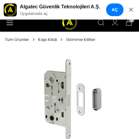
T
YENI NESIL GÜVENLIK GEÇIŞ SISTEMLE
Algatec Güvenlik Teknolojileri A.Ş.
✕
AÇ
Uygulamada aç
0
Tüm Ürünler
Kapı Kilidi
Gömme Kilitler