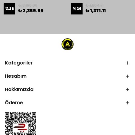
₺ 3,190.00
₺ 1,864.71
%
26
%
26
₺ 2,359.99
₺ 1,371.11
Kategoriler
Hesabım
Hakkımızda
Ödeme