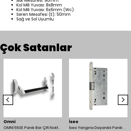
Ask Mesafesi: 90mm
Kol Mili Yuvası: 8x8mm
Kol Mili Yuvası: 6x6mm (Wc)
Seren Mesafesi (E): 50mm
Sağ ve Sol Uyumlu
Çok Satanlar
Omni
İseo
OMNİ 550E Panik Bar Çift Nokta Yüzey Tip
İseo Yangına Dayanıklı Panik Fonksiyonlu Pasif Kanat İçin Gömme Kilit