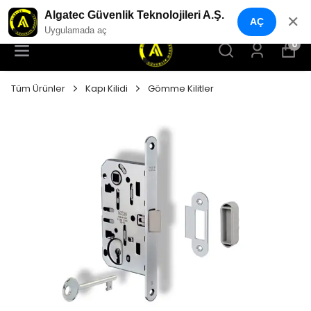
YENI NESIL GÜVENLIK GEÇIŞ SISTEMLERI
Algatec Güvenlik Teknolojileri A.Ş.
✕
AÇ
Uygulamada aç
0
Tüm Ürünler
Kapı Kilidi
Gömme Kilitler