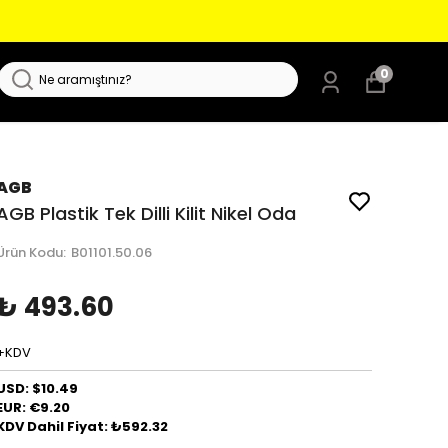
0
AGB
AGB Plastik Tek Dilli Kilit Nikel Oda
Ürün Kodu
:
B01101.50.06
₺ 493.60
+KDV
USD: $10.49
EUR: €9.20
KDV Dahil Fiyat: ₺592.32