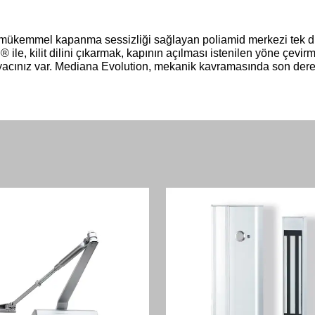
 mükemmel kapanma sessizliği sağlayan poliamid merkezi tek dilli 
le, kilit dilini çıkarmak, kapının açılması istenilen yöne çevirme
tiyacınız var. Mediana Evolution, mekanik kavramasında son derec