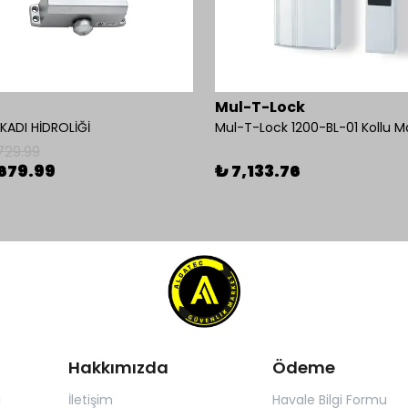
Mul-T-Lock
ADI HİDROLİĞİ
729.99
679.99
₺ 7,133.76
Hakkımızda
Ödeme
ı
İletişim
Havale Bilgi Formu