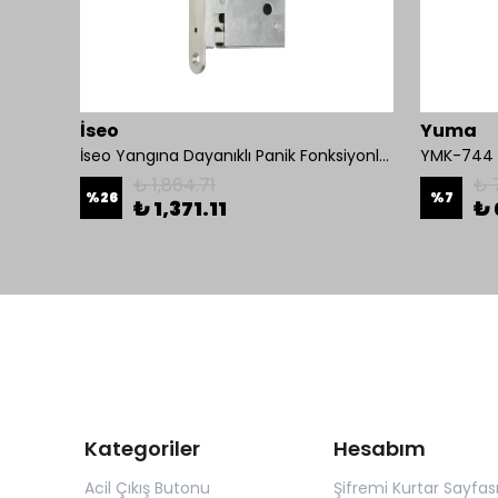
İseo
Yuma
İseo Yangına Dayanıklı Panik Fonksiyonlu Pasif Kanat İçin Gömme Kilit
YMK-744 K
₺ 1,864.71
₺ 
%
26
%
7
₺ 1,371.11
₺ 
Kategoriler
Hesabım
Acil Çıkış Butonu
Şifremi Kurtar Sayfas