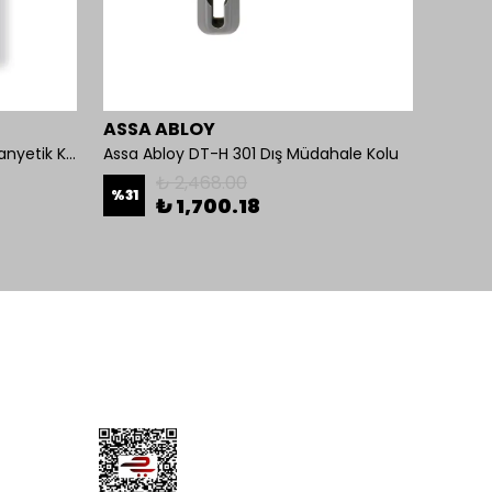
ASSA ABLOY
Omni
Mul-T-Lock 1200-BL-01 Kollu Manyetik Kilit 272 kg 600 Lbs
Assa Abloy DT-H 301 Dış Müdahale Kolu
₺ 2,468.00
%
31
%
26
₺ 1,700.18