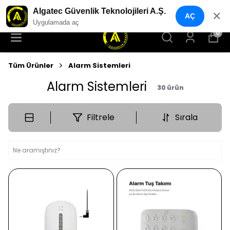
YENI NESIL GÜVENLIK GEÇIŞ SISTEMLERI
Algatec Güvenlik Teknolojileri A.Ş.
✕
AÇ
Uygulamada aç
0
Tüm Ürünler
Alarm Sistemleri
Alarm Sistemleri
30
ürün
Filtrele
Sırala