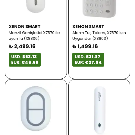
XENON SMART
XENON SMART
Menzil Genişletici X7570 ile
Alarm Tuş Takımı, X7570 İçin
uyumlu (X8806)
Uygundur (X8803)
₺ 2,499.16
₺ 1,499.16
USD:
$53.13
USD:
$31.87
EUR:
€46.58
EUR:
€27.94