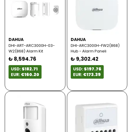
DAHUA
DAHUA
DHI-ART-ARC3000H-03-
DHI-ARC3000H-FW2(868)
W2(868) Alarm Kit
Hub - Alarm Paneli
₺ 8,594.76
₺ 9,302.42
USD:
$182.71
USD:
$197.76
EUR:
€160.20
EUR:
€173.39