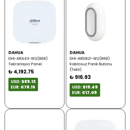
DAHUA
DAHUA
DHI-ARA43-W2(868)
DHI-ARD821-W2(868)
Tekrarlayıcı Panel
Kablosuz Panik Butonu
(Tekli)
₺ 4,192.75
₺ 916.93
USD:
$89.13
EUR:
€78.15
USD:
$19.49
EUR:
€17.09