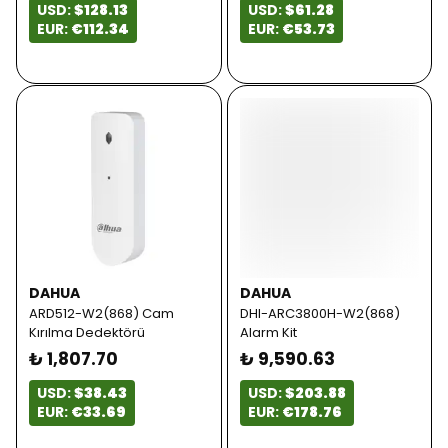
USD:
$128.13
USD:
$61.28
EUR:
€112.34
EUR:
€53.73
DAHUA
DAHUA
ARD512-W2(868) Cam
DHI-ARC3800H-W2(868)
Kırılma Dedektörü
Alarm Kit
₺ 1,807.70
₺ 9,590.63
USD:
$38.43
USD:
$203.88
EUR:
€33.69
EUR:
€178.76