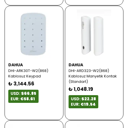
DAHUA
DAHUA
DHI-ARK30T-W2(868)
DHI-ARD323-W2(868)
Kablosuz Keypad
Kablosuz Manyetik Kontak
(Standart)
₺ 3,144.56
₺ 1,048.19
USD:
$66.85
EUR:
€58.61
USD:
$22.28
EUR:
€19.54