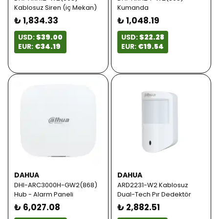
Kablosuz Siren (iç Mekan)
Kumanda
₺ 1,834.33
₺ 1,048.19
USD:
$39.00
USD:
$22.28
EUR:
€34.19
EUR:
€19.54
DAHUA
DAHUA
DHI-ARC3000H-GW2(868)
ARD2231-W2 Kablosuz
Hub - Alarm Paneli
Dual-Tech Pır Dedektör
₺ 6,027.08
₺ 2,882.51