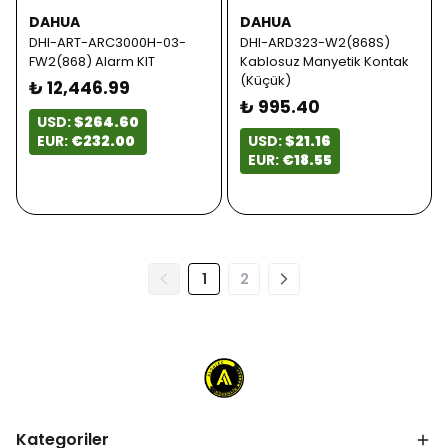
DAHUA
DAHUA
DHI-ART-ARC3000H-03-
DHI-ARD323-W2(868S)
FW2(868) Alarm KIT
Kablosuz Manyetik Kontak
(Küçük)
₺ 12,446.99
₺ 995.40
USD:
$264.60
EUR:
€232.00
USD:
$21.16
EUR:
€18.55
1
2
Kategoriler