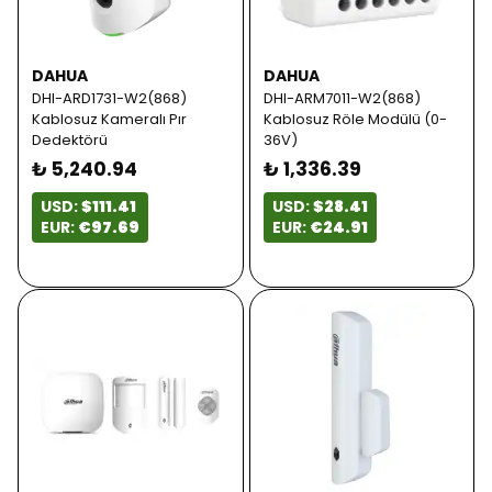
DAHUA
DAHUA
DHI-ARD1731-W2(868)
DHI-ARM7011-W2(868)
Kablosuz Kameralı Pır
Kablosuz Röle Modülü (0-
Dedektörü
36V)
₺ 5,240.94
₺ 1,336.39
USD:
$111.41
USD:
$28.41
EUR:
€97.69
EUR:
€24.91