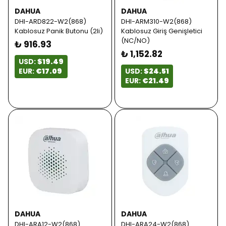
DAHUA
DAHUA
DHI-ARD822-W2(868)
DHI-ARM310-W2(868)
Kablosuz Panik Butonu (2li)
Kablosuz Giriş Genişletici
(NC/NO)
₺ 916.93
₺ 1,152.82
USD:
$19.49
EUR:
€17.09
USD:
$24.51
EUR:
€21.49
DAHUA
DAHUA
DHI-ARA12-W2(868)
DHI-ARA24-W2(868)