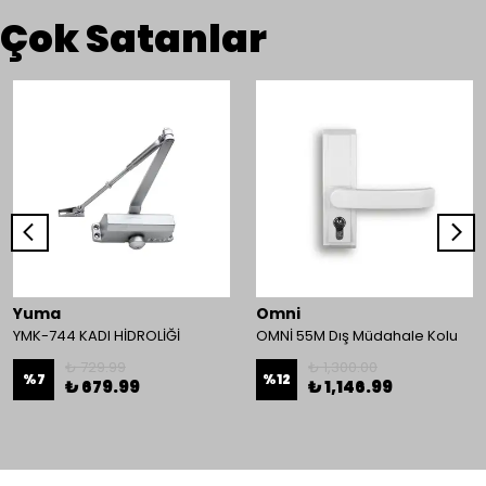
Çok Satanlar
Yuma
Omni
YMK-744 KADI HİDROLİĞİ
OMNİ 55M Dış Müdahale Kolu
₺ 729.99
₺ 1,300.00
%
7
%
12
₺ 679.99
₺ 1,146.99