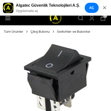
YENI NESIL GÜVENLIK GEÇIŞ SISTEMLERI
Algatec Güvenlik Teknolojileri A.Ş.
✕
AÇ
Uygulamada aç
0
Tüm Ürünler
Çıkış Butonu
Switchler ve Butonlar