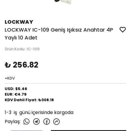
LOCKWAY
LOCKWAY IC-109 Geniş Işıksız Anahtar 4P
Yaylı 10 Adet
Ürün Kodu
:
IC-109
₺ 256.82
+KDV
USD: $5.46
EUR: €4.79
KDV Dahil Fiyat: ₺308.18
1-3 iş günü içerisinde kargoda
Paylaş
: