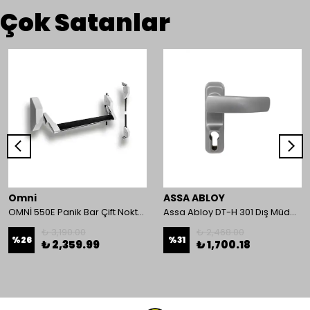
Çok Satanlar
Omni
ASSA ABLOY
OMNİ 550E Panik Bar Çift Nokta Yüzey Tip
Assa Abloy DT-H 301 Dış Müdahale Kolu
₺ 3,190.00
₺ 2,468.00
%
26
%
31
₺ 2,359.99
₺ 1,700.18