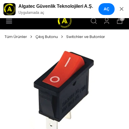
YENI NESIL GÜVENLIK GEÇIŞ SISTEMLERI
Algatec Güvenlik Teknolojileri A.Ş.
✕
AÇ
Uygulamada aç
0
Tüm Ürünler
Çıkış Butonu
Switchler ve Butonlar