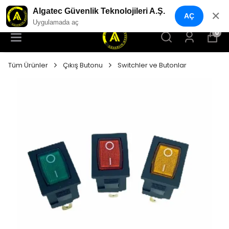
YENI NESIL GÜVENLIK GEÇIŞ SISTEMLERI
Algatec Güvenlik Teknolojileri A.Ş.
✕
AÇ
Uygulamada aç
0
Tüm Ürünler
Çıkış Butonu
Switchler ve Butonlar