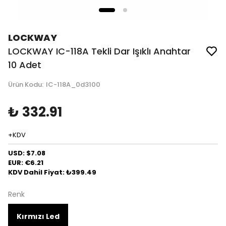
LOCKWAY
LOCKWAY IC-118A Tekli Dar Işıklı Anahtar
10 Adet
Ürün Kodu
:
IC-118A_0d3100
₺ 332.91
+KDV
USD: $7.08
EUR: €6.21
KDV Dahil Fiyat: ₺399.49
Renk
Kırmızı Led