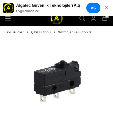
YENI NESIL GÜVENLIK GEÇIŞ SISTEMLERI
Algatec Güvenlik Teknolojileri A.Ş.
✕
AÇ
Uygulamada aç
0
Tüm Ürünler
Çıkış Butonu
Switchler ve Butonlar