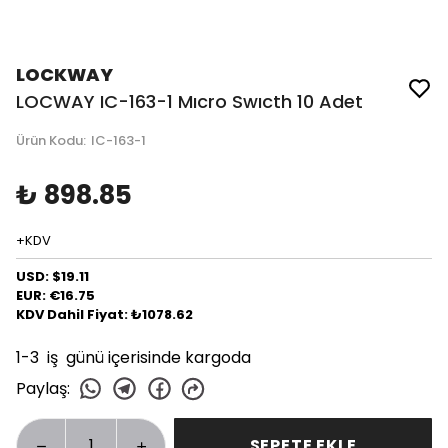
LOCKWAY
LOCWAY IC-163-1 Mıcro Swıcth 10 Adet
Ürün Kodu
:
IC-163-1
₺ 898.85
+KDV
USD: $19.11
EUR: €16.75
KDV Dahil Fiyat: ₺1078.62
1-3 iş günü içerisinde kargoda
Paylaş
:
SEPETE EKLE