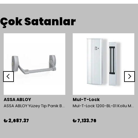
Çok Satanlar
ASSA ABLOY
Mul-T-Lock
ASSA ABLOY Yüzey Tip Panik Bar PED 180
Mul-T-Lock 1200-BL-01 Kollu Manyetik Kilit 272 kg 600 Lbs
₺ 2,687.37
₺ 7,133.76