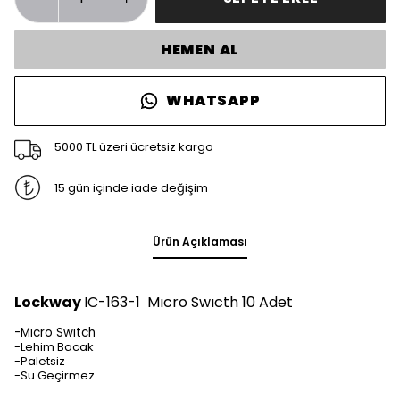
HEMEN AL
WHATSAPP
5000 TL üzeri ücretsiz kargo
15 gün içinde iade değişim
Ürün Açıklaması
Lockway
IC-163-1 Mıcro Swıcth 10 Adet
-Mıcro Swıtch
-Lehim Bacak
-Paletsiz
-Su Geçirmez