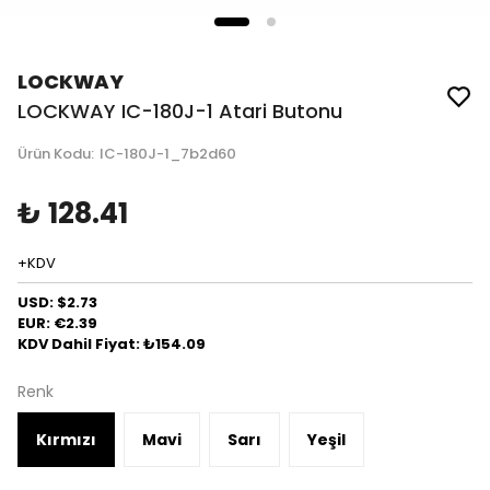
LOCKWAY
LOCKWAY IC-180J-1 Atari Butonu
Ürün Kodu
:
IC-180J-1_7b2d60
₺ 128.41
+KDV
USD: $2.73
EUR: €2.39
KDV Dahil Fiyat: ₺154.09
Renk
Kırmızı
Mavi
Sarı
Yeşil