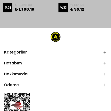
₺ 2,468.00
₺ 142.68
%
31
%
33
₺ 1,700.18
₺ 95.12
Kategoriler
Hesabım
Hakkımızda
Ödeme