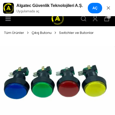
YENI NESIL GÜVENLIK GEÇIŞ SISTEMLERI
Algatec Güvenlik Teknolojileri A.Ş.
✕
AÇ
Uygulamada aç
0
Tüm Ürünler
Çıkış Butonu
Switchler ve Butonlar