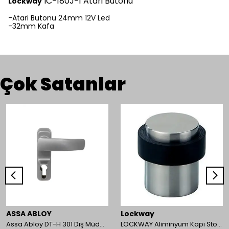
IC-180J-1 Atari Butonu
Lockway
-Atari Butonu 24mm 12V Led
-32mm Kafa
Çok Satanlar
ASSA ABLOY
Lockway
Assa Abloy DT-H 301 Dış Müdahale Kolu
LOCKWAY Aliminyum Kapı Stoperi