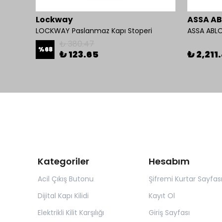
Lockway
ASSA A
 Kolu
LOCKWAY Paslanmaz Kapı Stoperi
ASSA ABLO
₺ 380.47
%
68
₺ 123.65
₺ 2,211
Kategoriler
Hesabım
Acil Çıkış Butonu
Şifremi Kurtar Sayfas
Dijital Kapı Kilidi
Kayıt Ol
Elektrikli Kilit Karşılığı
Giriş Sayfası