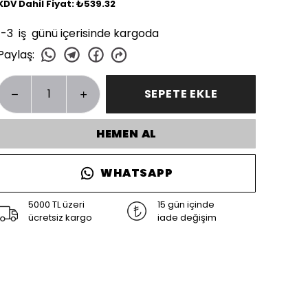
KDV Dahil Fiyat: ₺539.32
1-3 iş günü içerisinde kargoda
Paylaş
:
SEPETE EKLE
HEMEN AL
WHATSAPP
5000 TL üzeri
15 gün içinde
ücretsiz kargo
iade değişim