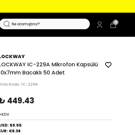
0
LOCKWAY
LOCKWAY IC-229A Mikrofon Kapsülü
10x7mm Bacaklı 50 Adet
Ürün Kodu
:
IC-229A
₺ 449.43
+KDV
USD: $9.55
EUR: €8.38