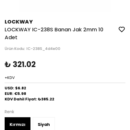
LOCKWAY
LOCKWAY IC-238S Banan Jak 2mm 10
Adet
Ürün Kodu
:
IC-238S_4d4e00
₺ 321.02
+KDV
USD: $6.82
EUR: €5.98
KDV Dahil Fiyat: ₺385.22
Renk
Kırmızı
Siyah