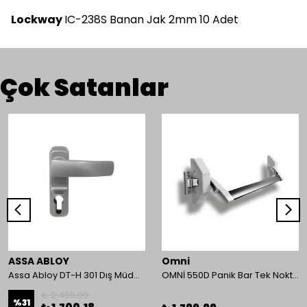
Lockway
IC-238S Banan Jak 2mm 10 Adet
Çok Satanlar
ASSA ABLOY
Omni
Assa Abloy DT-H 301 Dış Müdahale Kolu
OMNİ 550D Panik Bar Tek Nokta Yüzey Tip
₺ 2,468.00
%
31