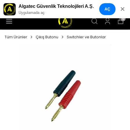
TEC GÜVENLİK MARKET
YENI NE
Algatec Güvenlik Teknolojileri A.Ş.
✕
AÇ
Uygulamada aç
0
Tüm Ürünler
Çıkış Butonu
Switchler ve Butonlar