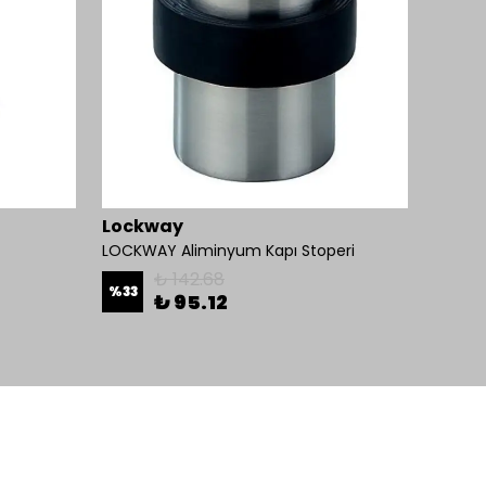
Lockway
Omni
LOCKWAY Aliminyum Kapı Stoperi
₺ 142.68
%
33
₺ 95.12
₺ 1,