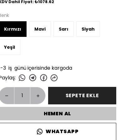
KDV Dahil Fiyat: ₺1078.62
Renk
Kırmızı
Mavi
Sarı
Siyah
Yeşil
1-3 iş günü içerisinde kargoda
Paylaş
:
SEPETE EKLE
HEMEN AL
WHATSAPP