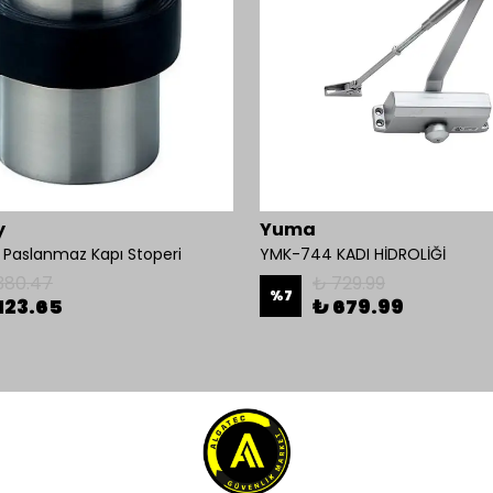
y
Yuma
Paslanmaz Kapı Stoperi
YMK-744 KADI HİDROLİĞİ
380.47
₺ 729.99
%
7
123.65
₺ 679.99