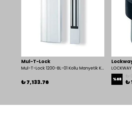
Mul-T-Lock
Lockwa
 Kolu
Mul-T-Lock 1200-BL-01 Kollu Manyetik Kilit 272 kg 600 Lbs
LOCKWAY 
₺ 
%
68
₺ 7,133.76
₺ 