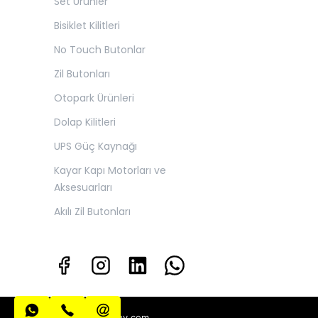
Set Ürünler
Bisiklet Kilitleri
No Touch Butonlar
Zil Butonları
Otopark Ürünleri
Dolap Kilitleri
UPS Güç Kaynağı
Kayar Kapı Motorları ve
Aksesuarları
Akılı Zil Butonları
info@algatecguv.com