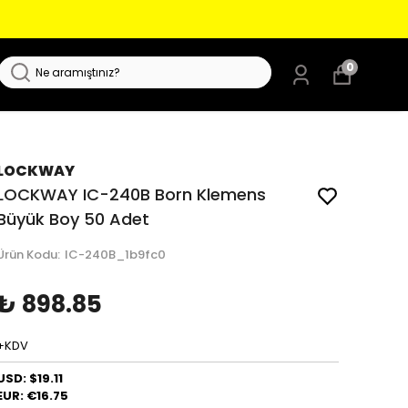
0
LOCKWAY
LOCKWAY IC-240B Born Klemens
Büyük Boy 50 Adet
Ürün Kodu
:
IC-240B_1b9fc0
₺ 898.85
+KDV
USD: $19.11
EUR: €16.75