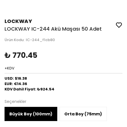
LOCKWAY
LOCKWAY IC-244 Akü Maşası 50 Adet
Ürün Kodu
:
IC-244_f1cb80
₺ 770.45
+KDV
USD: $16.38
EUR: €14.36
KDV Dahil Fiyat: ₺924.54
Seçenekler
Büyük Boy (100mm)
Orta Boy (75mm)