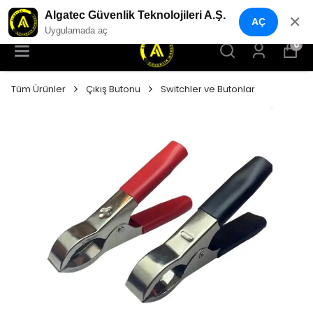
YENI NESIL GÜVENLIK GEÇIŞ SISTEMLERI
Algatec Güvenlik Teknolojileri A.Ş.
✕
AÇ
Uygulamada aç
0
Tüm Ürünler
Çıkış Butonu
Switchler ve Butonlar