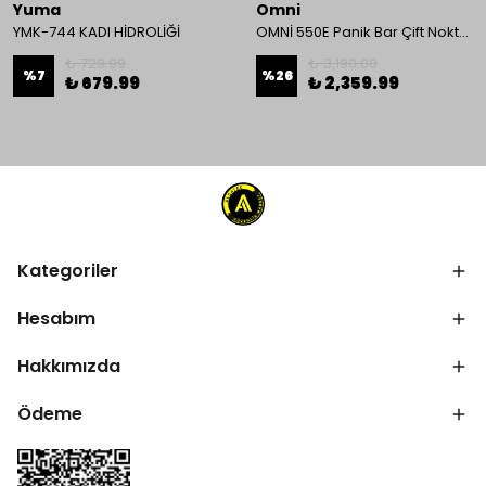
Yuma
Omni
YMK-744 KADI HİDROLİĞİ
OMNİ 550E Panik Bar Çift Nokta Yüzey Tip
₺ 729.99
₺ 3,190.00
%
7
%
26
₺ 679.99
₺ 2,359.99
Kategoriler
Hesabım
Hakkımızda
Ödeme