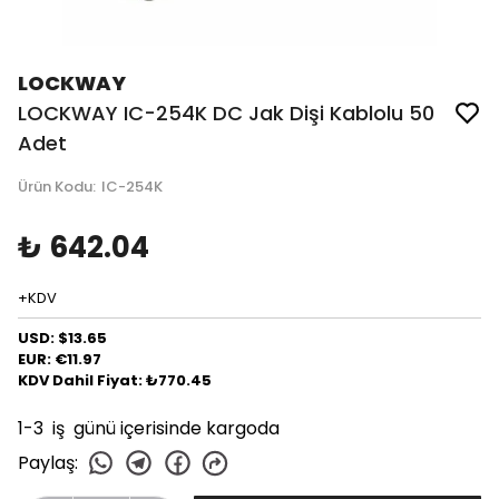
LOCKWAY
LOCKWAY IC-254K DC Jak Dişi Kablolu 50
Adet
Ürün Kodu
:
IC-254K
₺ 642.04
+KDV
USD: $13.65
EUR: €11.97
KDV Dahil Fiyat: ₺770.45
1-3 iş günü içerisinde kargoda
Paylaş
: