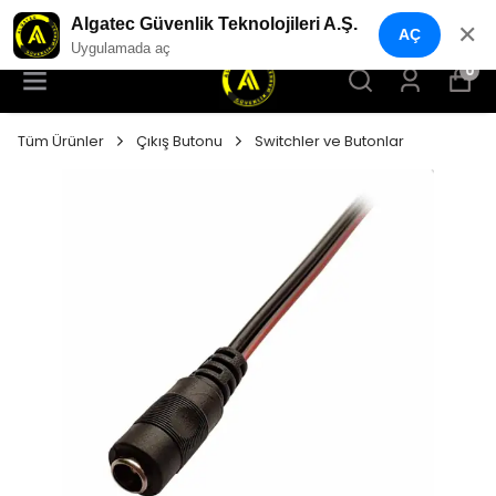
YENI NESIL GÜVENLIK GEÇIŞ SISTEMLERI
Algatec Güvenlik Teknolojileri A.Ş.
✕
AÇ
Uygulamada aç
0
Tüm Ürünler
Çıkış Butonu
Switchler ve Butonlar