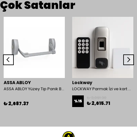
Çok Satanlar
ASSA ABLOY
Lockway
ASSA ABLOY Yüzey Tip Panik Bar PED 180
LOCKWAY Parmak İzi ve kart Okuyucu Kontrol Paneli
₺ 3,091.30
%
15
₺ 2,615.71
₺ 2,687.37