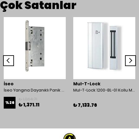
Çok Satanlar
İseo
Mul-T-Lock
İseo Yangına Dayanıklı Panik Fonksiyonlu Pasif Kanat İçin Gömme Kilit
Mul-T-Lock 1200-BL-01 Kollu Manyetik Kilit 272 kg 600 Lbs
₺ 1,864.71
%
26
₺ 1,371.11
₺ 7,133.76