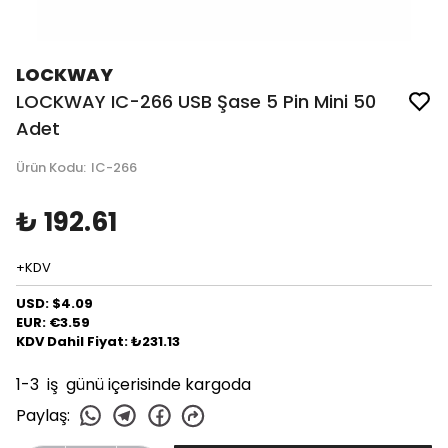
LOCKWAY
LOCKWAY IC-266 USB Şase 5 Pin Mini 50
Adet
Ürün Kodu
:
IC-266
₺ 192.61
+KDV
USD: $4.09
EUR: €3.59
KDV Dahil Fiyat: ₺231.13
1-3 iş günü içerisinde kargoda
Paylaş
: