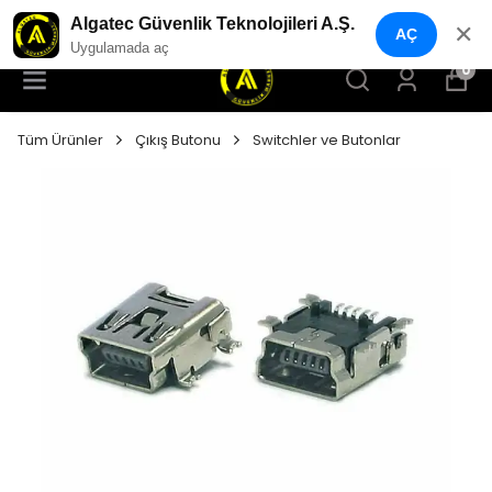
YENI NESIL GÜVENLIK GEÇIŞ SISTEMLERI
Algatec Güvenlik Teknolojileri A.Ş.
✕
AÇ
Uygulamada aç
0
Tüm Ürünler
Çıkış Butonu
Switchler ve Butonlar