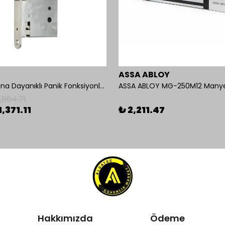
ASSA ABLOY
İseo Yangına Dayanıklı Panik Fonksiyonlu Pasif Kanat İçin Gömme Kilit
ASSA ABLOY MG-250M12 Manyeti
1,864.71
1,371.11
₺ 2,211.47
Hakkımızda
Ödeme