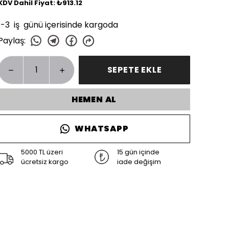
KDV Dahil Fiyat: ₺913.12
1-3 iş günü içerisinde kargoda
Paylaş
:
SEPETE EKLE
HEMEN AL
WHATSAPP
5000 TL üzeri
15 gün içinde
ücretsiz kargo
iade değişim