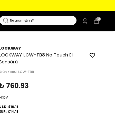
0
LOCKWAY
LOCKWAY LCW-TB8 No Touch El
Sensörü
Ürün Kodu
:
LCW-TB8
₺ 760.93
+KDV
USD: $16.18
EUR: €14.18