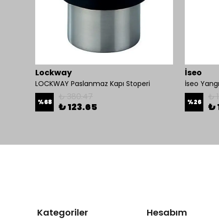
Lockway
İseo
LOCKWAY Parmak İzi ve kart Okuyucu Kontrol Paneli
LOCKWAY Paslanmaz Kapı Stoperi
₺ 380.47
₺ 
%
68
%
26
₺ 123.65
₺ 
Kategoriler
Hesabım