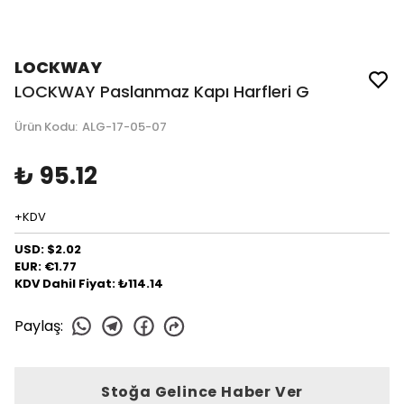
LOCKWAY
LOCKWAY Paslanmaz Kapı Harfleri G
Ürün Kodu
:
ALG-17-05-07
₺ 95.12
+KDV
USD: $2.02
EUR: €1.77
KDV Dahil Fiyat: ₺114.14
Paylaş
:
Stoğa Gelince Haber Ver