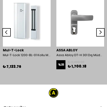
Mul-T-Lock
ASSA ABLOY
Mul-T-Lock 1200-BL-01 Kollu Manyetik Kilit 272 kg 600 Lbs
Assa Abloy DT-H 301 Dış Müdahale Kolu
₺ 2,468.00
%
31
₺ 1,700.18
₺ 7,133.76