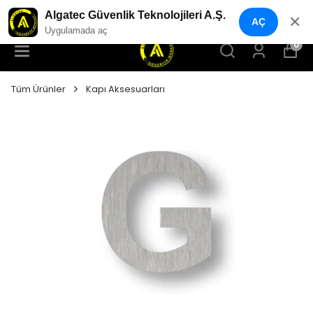
YENI NESIL GÜVENLIK GEÇIŞ SISTEMLERI
Algatec Güvenlik Teknolojileri A.Ş.
✕
AÇ
Uygulamada aç
0
Tüm Ürünler
Kapı Aksesuarları