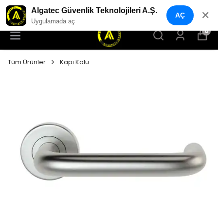
YENI NESIL GÜVENLIK GEÇIŞ SISTEMLERI
Algatec Güvenlik Teknolojileri A.Ş.
✕
AÇ
Uygulamada aç
0
Tüm Ürünler
Kapı Kolu