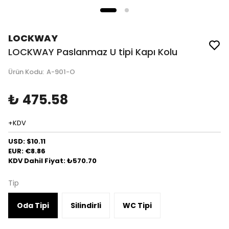
LOCKWAY
LOCKWAY Paslanmaz U tipi Kapı Kolu
Ürün Kodu
:
A-901-O
₺ 475.58
+KDV
USD: $10.11
EUR: €8.86
KDV Dahil Fiyat: ₺570.70
Tip
Oda Tipi
Silindirli
WC Tipi