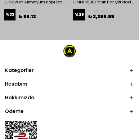
LOCKWAY Aliminyum Kapı Stoperi
OMNİ 550E Panik Bar Çift Nokta Yüzey Tip
₺ 142.68
₺ 3,190.00
%
33
%
26
₺ 95.12
₺ 2,359.99
Kategoriler
Hesabım
Hakkımızda
Ödeme