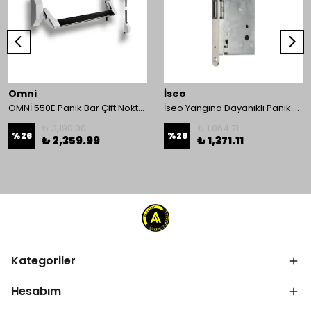
Omni
İseo
OMNİ 550E Panik Bar Çift Nokta Yüzey Tip
İseo Yangına Dayanıklı Panik Fonksiyonlu Pasif Kanat İçin Gömme Kilit
₺ 3,190.00
₺ 1,864.71
%
26
%
26
₺ 2,359.99
₺ 1,371.11
Kategoriler
Hesabım