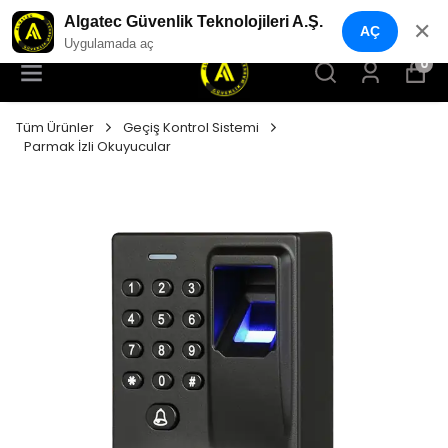
YENI NESIL GÜVENLIK GEÇIŞ SISTEMLERI
Algatec Güvenlik Teknolojileri A.Ş.
✕
AÇ
Uygulamada aç
0
Tüm Ürünler
Geçiş Kontrol Sistemi
Parmak İzli Okuyucular