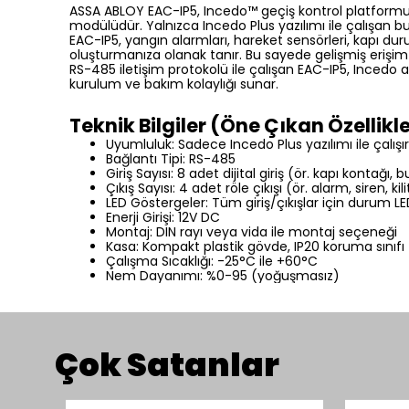
ASSA ABLOY EAC-IP5, Incedo™ geçiş kontrol platformunun
modülüdür. Yalnızca Incedo Plus yazılımı ile çalışan bu 
EAC-IP5, yangın alarmları, hareket sensörleri, kapı dur
oluşturmanıza olanak tanır. Bu sayede gelişmiş erişim 
RS-485 iletişim protokolü ile çalışan EAC-IP5, Incedo a
kurulum ve bakım kolaylığı sunar.
Teknik Bilgiler (Öne Çıkan Özellikl
Uyumluluk: Sadece Incedo Plus yazılımı ile çalışır
Bağlantı Tipi: RS-485
Giriş Sayısı: 8 adet dijital giriş (ör. kapı kontağı, 
Çıkış Sayısı: 4 adet röle çıkışı (ör. alarm, siren, kil
LED Göstergeler: Tüm giriş/çıkışlar için durum LED
Enerji Girişi: 12V DC
Montaj: DIN rayı veya vida ile montaj seçeneği
Kasa: Kompakt plastik gövde, IP20 koruma sınıfı
Çalışma Sıcaklığı: -25°C ile +60°C
Nem Dayanımı: %0-95 (yoğuşmasız)
Çok Satanlar