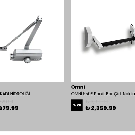
Omni
ADI HİDROLİĞİ
729.99
₺ 3,190.00
%
26
679.99
₺ 2,359.99