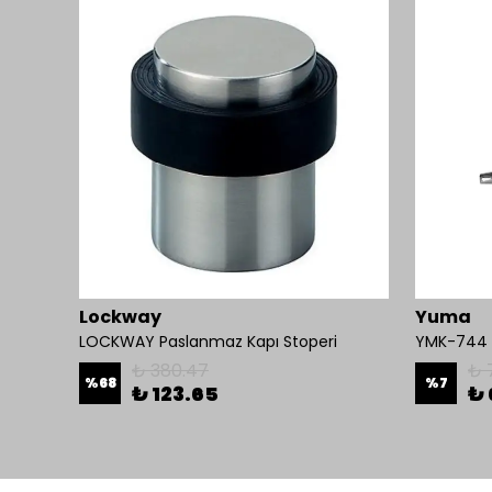
Lockway
Yuma
ED 180
LOCKWAY Paslanmaz Kapı Stoperi
YMK-744 K
₺ 380.47
₺ 
%
68
%
7
₺ 123.65
₺ 