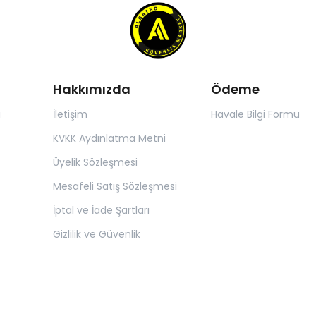
Hakkımızda
Ödeme
ı
İletişim
Havale Bilgi Formu
KVKK Aydınlatma Metni
Üyelik Sözleşmesi
Mesafeli Satış Sözleşmesi
İptal ve İade Şartları
Gizlilik ve Güvenlik