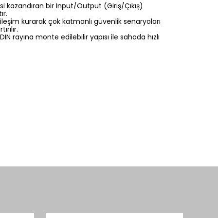
si kazandıran bir Input/Output (Giriş/Çıkış)
ır.
tkileşim kurarak çok katmanlı güvenlik senaryoları
rılır.
IN rayına monte edilebilir yapısı ile sahada hızlı