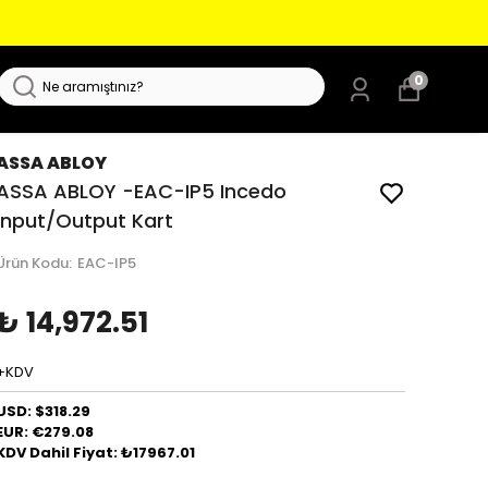
0
ASSA ABLOY
ASSA ABLOY -EAC-IP5 Incedo
Input/Output Kart
Ürün Kodu
:
EAC-IP5
₺ 14,972.51
+KDV
USD: $318.29
EUR: €279.08
KDV Dahil Fiyat: ₺17967.01