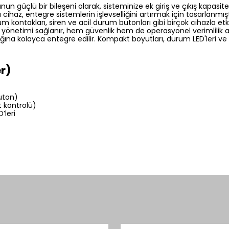
 güçlü bir bileşeni olarak, sisteminize ek giriş ve çıkış kapasite
cihaz, entegre sistemlerin işlevselliğini artırmak için tasarlanmışt
um kontakları, siren ve acil durum butonları gibi birçok cihazla e
yönetimi sağlanır, hem güvenlik hem de operasyonel verimlilik artı
ğına kolayca entegre edilir. Kompakt boyutları, durum LED'leri ve D
er)
buton)
it kontrolü)
’leri