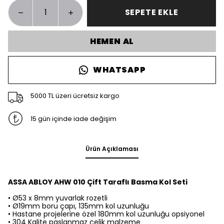
SEPETE EKLE
HEMEN AL
WHATSAPP
5000 TL üzeri ücretsiz kargo
15 gün içinde iade değişim
Ürün Açıklaması
ASSA ABLOY AHW 010 Çift Taraflı Basma Kol Seti
• Ø53 x 8mm yuvarlak rozetli
• Ø19mm boru çapı, 135mm kol uzunluğu
• Hastane projelerine özel 180mm kol uzunluğu opsiyonel
• 304 Kalite paslanmaz çelik malzeme