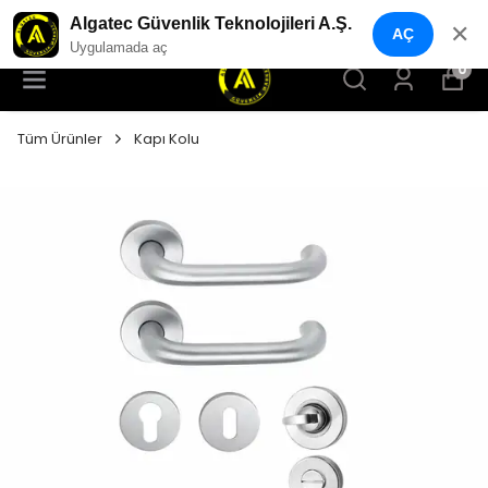
YENI NESIL GÜVENLIK GEÇIŞ SISTEMLERI
Algatec Güvenlik Teknolojileri A.Ş.
✕
AÇ
Uygulamada aç
0
Tüm Ürünler
Kapı Kolu