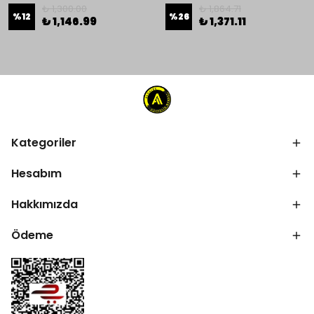
₺ 1,300.00
₺ 1,864.71
%
12
%
26
₺ 1,146.99
₺ 1,371.11
Kategoriler
Hesabım
Hakkımızda
Ödeme