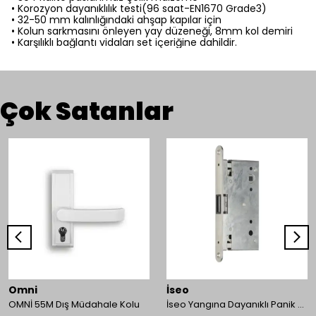
• Korozyon dayanıklılık testi(96 saat-EN1670 Grade3)
• 32-50 mm kalınlığındaki ahşap kapılar için
• Kolun sarkmasını önleyen yay düzeneği, 8mm kol demiri
• Karşılıklı bağlantı vidaları set içeriğine dahildir.
Çok Satanlar
Omni
İseo
OMNİ 55M Dış Müdahale Kolu
İseo Yangına Dayanıklı Panik Fonksiyonlu Pasif Kanat İçin Gömme Kilit