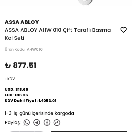
ASSA ABLOY
ASSA ABLOY AHW 010 Çift Taraflı Basma
Kol Seti
Ürün Kodu
:
AHW010
₺ 877.51
+KDV
USD: $18.65
EUR: €16.36
KDV Dahil Fiyat: ₺1053.01
1-3 iş günü içerisinde kargoda
Paylaş
: