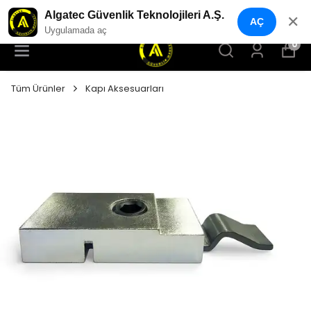
YENI NESIL GÜVENLIK GEÇIŞ SISTEMLERI
Algatec Güvenlik Teknolojileri A.Ş.
✕
AÇ
Uygulamada aç
0
Tüm Ürünler
Kapı Aksesuarları