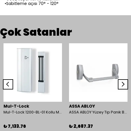
•Sabitleme açısı 70° - 120°
Çok Satanlar
Mul-T-Lock
ASSA ABLOY
Mul-T-Lock 1200-BL-01 Kollu Manyetik Kilit 272 kg 600 Lbs
ASSA ABLOY Yüzey Tip Panik Bar PED 180
₺ 7,133.76
₺ 2,687.37