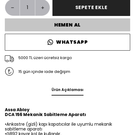
SEPETE EKLE
HEMEN AL
WHATSAPP
5000 TL üzeri ücretsiz kargo
15 gün içinde iade değişim
Ürün Açıklaması
Assa Abloy
DCA 156 Mekanik Sabitleme Aparatı
•Ankastre (gizli) kapı kapatıcılar ile uyumlu mekanik
sabitleme aparatı
•G892 kayar kol ile kullanılır.