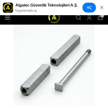
YENI NESIL GÜVENLIK GEÇIŞ SISTEMLERI
Algatec Güvenlik Teknolojileri A.Ş.
✕
AÇ
Uygulamada aç
0