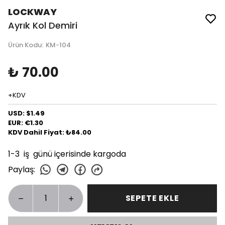
LOCKWAY
Ayrık Kol Demiri
Ürün Kodu
:
KM-104
₺ 70.00
+KDV
USD: $1.49
EUR: €1.30
KDV Dahil Fiyat: ₺84.00
1-3 iş günü içerisinde kargoda
Paylaş
:
SEPETE EKLE