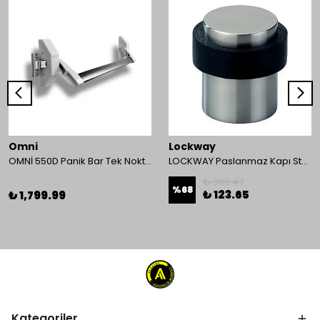
Omni
Lockway
OMNİ 550D Panik Bar Tek Nokta Yüzey Tip
LOCKWAY Paslanmaz Kapı Stoperi
₺ 380.47
%
68
₺ 123.65
₺ 1,799.99
Kategoriler