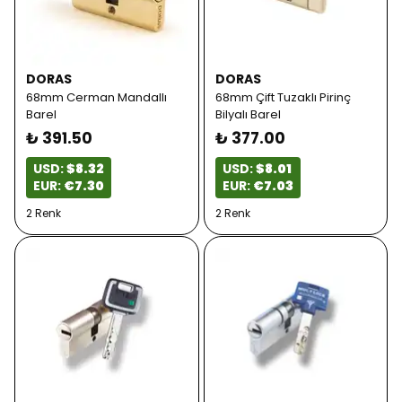
DORAS
DORAS
68mm Cerman Mandallı
68mm Çift Tuzaklı Pirinç
Barel
Bilyalı Barel
₺ 391.50
₺ 377.00
USD:
$8.32
USD:
$8.01
EUR:
€7.30
EUR:
€7.03
2 Renk
2 Renk