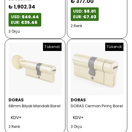
₺ 377.00
₺ 1,902.34
USD:
$8.01
USD:
$40.44
EUR:
€7.03
EUR:
€35.46
2 Renk
3 Ölçü
Tükendi
Tükendi
DORAS
DORAS
68mm Bilyalı Mandallı Barel
DORAS Cerman Pirinç Barel
KDV+
KDV+
2 Renk
3 Ölçü