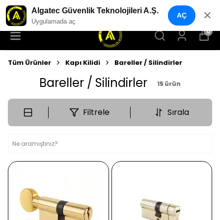
YENI NESIL GÜVENLIK GEÇIŞ SISTEMLERI
Algatec Güvenlik Teknolojileri A.Ş.
✕
AÇ
Uygulamada aç
0
Tüm Ürünler
Kapı Kilidi
Bareller / Silindirler
Bareller / Silindirler
15
ürün
Filtrele
Sırala