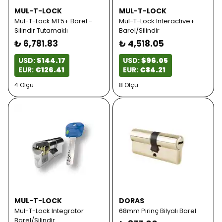
MUL-T-LOCK
MUL-T-LOCK
Mul-T-Lock MT5+ Barel -
Mul-T-Lock Interactive+
Silindir Tutamaklı
Barel/Silindir
₺ 6,781.83
₺ 4,518.05
USD:
$144.17
USD:
$96.05
EUR:
€126.41
EUR:
€84.21
4 Ölçü
8 Ölçü
MUL-T-LOCK
DORAS
Mul-T-Lock Integrator
68mm Pirinç Bilyalı Barel
Barel/Silindir