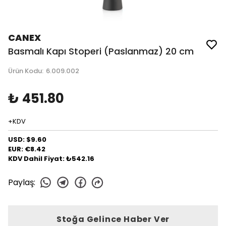
CANEX
Basmalı Kapı Stoperi (Paslanmaz) 20 cm
Ürün Kodu
:
6.009.002
₺ 451.80
+KDV
USD: $9.60
EUR: €8.42
KDV Dahil Fiyat: ₺542.16
Paylaş
:
Stoğa Gelince Haber Ver