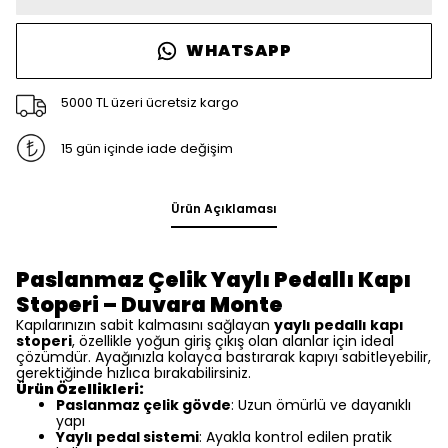
WHATSAPP
5000 TL üzeri ücretsiz kargo
15 gün içinde iade değişim
Ürün Açıklaması
Paslanmaz Çelik Yaylı Pedallı Kapı
Stoperi – Duvara Monte
Kapılarınızın sabit kalmasını sağlayan
yaylı pedallı kapı
stoperi
, özellikle yoğun giriş çıkış olan alanlar için ideal
çözümdür. Ayağınızla kolayca bastırarak kapıyı sabitleyebilir,
gerektiğinde hızlıca bırakabilirsiniz.
Ürün Özellikleri:
Paslanmaz çelik gövde
: Uzun ömürlü ve dayanıklı
yapı
Yaylı pedal sistemi
: Ayakla kontrol edilen pratik