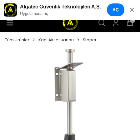
YENI NESIL GÜVENLIK GEÇIŞ SISTEMLERI
Algatec Güvenlik Teknolojileri A.Ş.
✕
AÇ
Uygulamada aç
0
Tüm Ürünler
Kapı Aksesuarları
Stoper