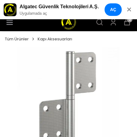
YENI NESIL GÜVENLIK GEÇIŞ SISTEMLERI
Algatec Güvenlik Teknolojileri A.Ş.
✕
AÇ
Uygulamada aç
0
Tüm Ürünler
Kapı Aksesuarları