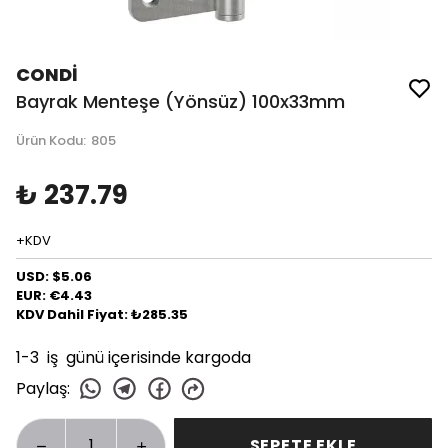
CONDİ
Bayrak Menteşe (Yönsüz) 100x33mm
Ürün Kodu
:
805
₺ 237.79
+KDV
USD: $5.06
EUR: €4.43
KDV Dahil Fiyat: ₺285.35
1-3 iş günü içerisinde kargoda
Paylaş
:
SEPETE EKLE