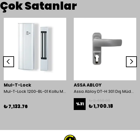
Çok Satanlar
Mul-T-Lock
ASSA ABLOY
Mul-T-Lock 1200-BL-01 Kollu Manyetik Kilit 272 kg 600 Lbs
Assa Abloy DT-H 301 Dış Müdahale Kolu
₺ 2,468.00
%
31
₺ 1,700.18
₺ 7,133.76