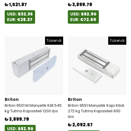
₺ 1,521.87
₺ 3,899.79
USD:
$32.35
USD:
$82.90
EUR:
€28.37
EUR:
€72.69
Tükendi
Tükendi
Briton
Briton
Briton 9501.M Manyetik Kilit 545
Briton 9551 Manyetik Kapı Kilidi
kg Tutma Kapasiteli 1200 Lbs
272 kg Tutma Kapasiteli 600
Lbs
₺ 3,899.79
₺ 2,092.57
USD:
$82.90