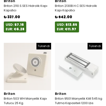
Briton
Briton
Briton 2110.S.SES Hidrolik Kapı
Briton 2130B.H.C.SES Hidrolik
Kapatıcı
Kapı Kapatıcı
₺ 337.00
₺ 642.00
USD:
$7.16
USD:
$13.65
EUR:
€6.28
EUR:
€11.97
Tükendi
Tükendi
Briton
Briton
Briton 503 WH Manyetik Kapı
Briton 9501 Manyetik Kilit 545 kg
Tutucu 25 Kg.
Tutma Kapasiteli 1200 Lbs