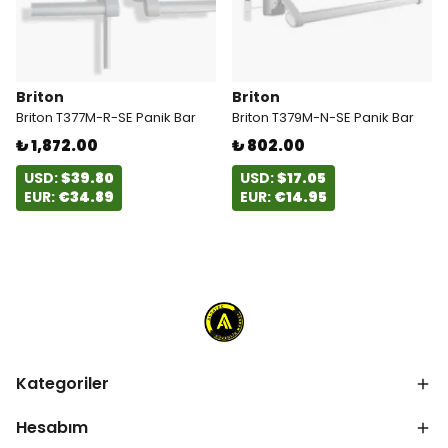
Briton
Briton
Briton T377M-R-SE Panik Bar
Briton T379M-N-SE Panik Bar
₺ 1,872.00
₺ 802.00
USD:
$39.80
USD:
$17.05
EUR:
€34.89
EUR:
€14.95
Kategoriler
Hesabım