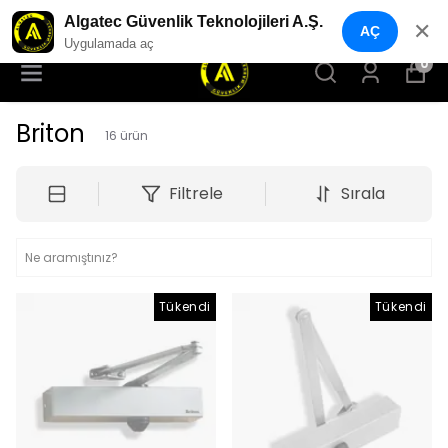
YENI NESIL GÜVENLIK GEÇIŞ SISTEMLERI
Algatec Güvenlik Teknolojileri A.Ş.
✕
AÇ
Uygulamada aç
0
Briton
16
ürün
Filtrele
Sırala
Tükendi
Tükendi