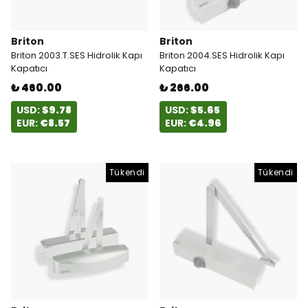
Briton
Briton
Briton 2003.T.SES Hidrolik Kapı
Briton 2004.SES Hidrolik Kapı
Kapatıcı
Kapatıcı
₺ 460.00
₺ 266.00
USD:
$9.78
USD:
$5.65
EUR:
€8.57
EUR:
€4.96
Tükendi
Tükendi