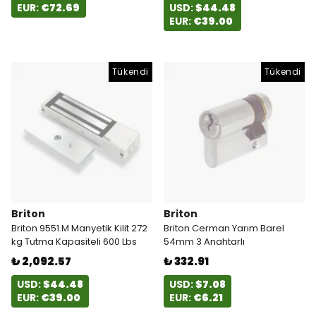
EUR:
€72.69
USD:
$44.48
EUR:
€39.00
Tükendi
Tükendi
Briton
Briton
Briton 9551.M Manyetik Kilit 272
Briton Cerman Yarım Barel
kg Tutma Kapasiteli 600 Lbs
54mm 3 Anahtarlı
₺ 2,092.57
₺ 332.91
USD:
$44.48
USD:
$7.08
EUR:
€39.00
EUR:
€6.21