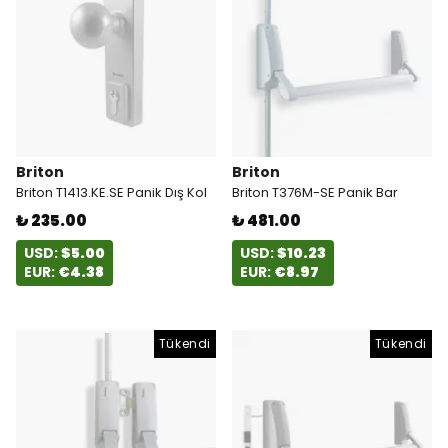
Briton
Briton
Briton T1413.KE.SE Panik Dış Kol
Briton T376M-SE Panik Bar
₺ 235.00
₺ 481.00
USD:
$5.00
USD:
$10.23
EUR:
€4.38
EUR:
€8.97
Tükendi
Tükendi