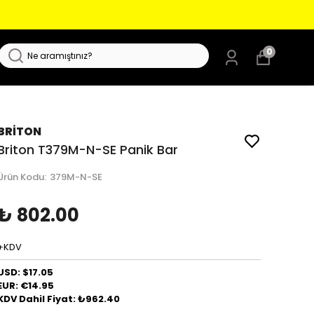
0
BRİTON
Briton T379M-N-SE Panik Bar
Ürün Kodu
:
379M-N-SE
₺ 802.00
+KDV
USD: $17.05
EUR: €14.95
KDV Dahil Fiyat: ₺962.40