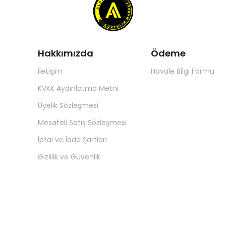
Hakkımızda
Ödeme
ı
İletişim
Havale Bilgi Formu
KVKK Aydınlatma Metni
Üyelik Sözleşmesi
Mesafeli Satış Sözleşmesi
İptal ve İade Şartları
Gizlilik ve Güvenlik