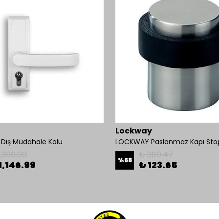
Lockway
Dış Müdahale Kolu
LOCKWAY Paslanmaz Kapı Stop
1,300.00
₺ 380.47
%
68
1,146.99
₺ 123.65