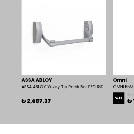
ASSA ABLOY
Omni
ASSA ABLOY Yüzey Tip Panik Bar PED 180
OMNİ 55M 
₺ 
%
12
₺ 2,687.37
₺ 