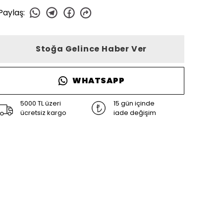
Paylaş
:
Stoğa Gelince Haber Ver
WHATSAPP
5000 TL üzeri
15 gün içinde
ücretsiz kargo
iade değişim