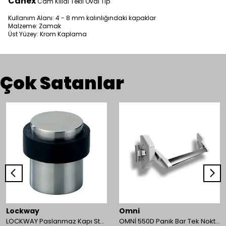
Canex
Cam Kilidi Tekli Oval Tip
Kullanım Alanı: 4 - 8 mm kalınlığındaki kapaklar
Malzeme: Zamak
Üst Yüzey: Krom Kaplama
Çok Satanlar
Lockway
Omni
LOCKWAY Paslanmaz Kapı Stoperi
OMNİ 550D Panik Bar Tek Nokta Yüzey Tip