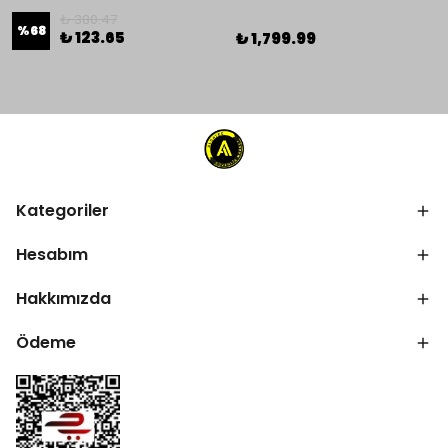
₺ 380.47
%
68
₺ 123.65
₺ 1,799.99
Kategoriler
Hesabım
Hakkımızda
Ödeme