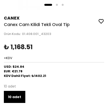
CANEX
Canex Cam Kilidi Tekli Oval Tip
Ürün Kodu
:
01.408.001_43203
₺ 1,168.51
+KDV
USD: $24.84
EUR: €21.78
KDV Dahil Fiyat: ₺1402.21
10 adet
10 adet