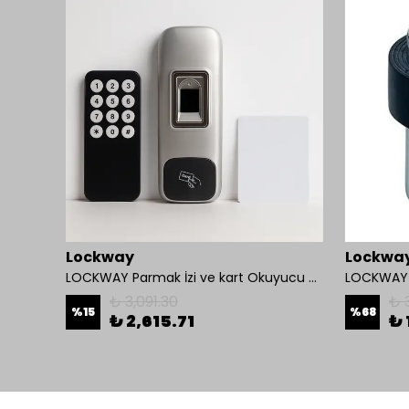
Lockway
Lockwa
OMNİ 550E Panik Bar Çift Nokta Yüzey Tip
LOCKWAY Parmak İzi ve kart Okuyucu Kontrol Paneli
LOCKWAY 
₺ 3,091.30
₺ 
%
15
%
68
₺ 2,615.71
₺ 