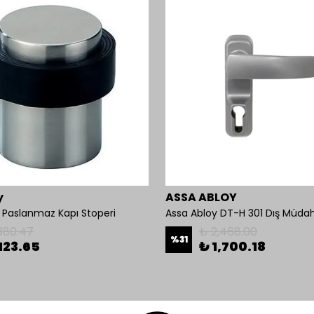
y
ASSA ABLOY
Paslanmaz Kapı Stoperi
Assa Abloy DT-H 301 Dış Müdah
380.47
₺ 2,468.00
%
31
123.65
₺ 1,700.18