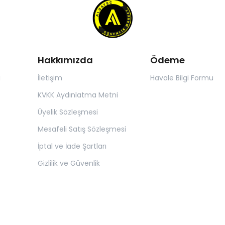
Hakkımızda
Ödeme
ı
İletişim
Havale Bilgi Formu
KVKK Aydınlatma Metni
Üyelik Sözleşmesi
Mesafeli Satış Sözleşmesi
İptal ve İade Şartları
Gizlilik ve Güvenlik