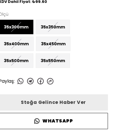
KDV Dahil Fiyat: ₺99.60
Ölçü
35x300mm
35x350mm
35x400mm
35x450mm
35x500mm
35x550mm
Paylaş
:
Stoğa Gelince Haber Ver
WHATSAPP