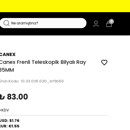
0
CANEX
Canex Frenli Teleskopik Bilyalı Ray
35MM
Ürün Kodu
:
10.33.035.030_bf9b50
₺ 83.00
+KDV
USD: $1.76
EUR: €1.55