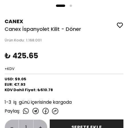
CANEX
Canex İspanyolet Kilit - Döner
Ürün Kodu
:
1.168.001
₺ 425.65
+KDV
USD: $9.05
EUR: €7.93
KDV Dahil Fiyat: ₺510.78
1-3 iş günü içerisinde kargoda
Paylaş
:
SEPETE EKLE