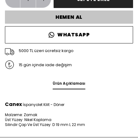
HEMEN AL
WHATSAPP
5000 TL üzeri ücretsiz kargo
15 gün içinde iade değişim
Ürün Açıklaması
Canex
İspanyolet Kilit - Döner
Malzeme: Zamak
Üst Yüzey: Nikel Kaplama
Silindir Çap Ve Üst Yüzey: D 19 mm L 22 mm