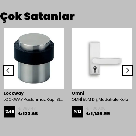
Çok Satanlar
Lockway
Omni
LOCKWAY Paslanmaz Kapı Stoperi
OMNİ 55M Dış Müdahale Kolu
₺ 380.47
₺ 1,300.00
%
68
%
12
₺ 123.65
₺ 1,146.99