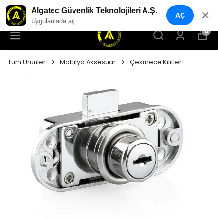
YENI NESIL GÜVENLIK GEÇIŞ SISTEMLERI
Algatec Güvenlik Teknolojileri A.Ş.
✕
AÇ
Uygulamada aç
0
Tüm Ürünler
Mobilya Aksesuar
Çekmece Kilitleri