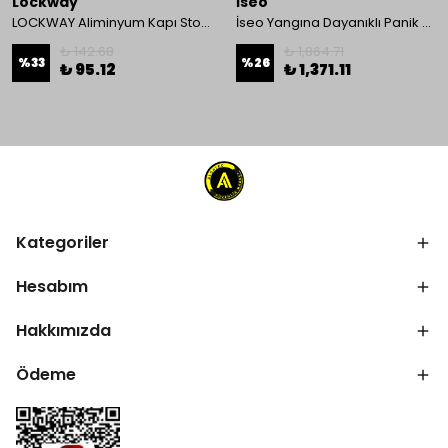
Lockway
İseo
LOCKWAY Aliminyum Kapı Stoperi
İseo Yangına Dayanıklı Panik Fonksiyonlu Pasif Kanat İçin Gömme Kilit
₺ 142.68
₺ 1,864.71
%
33
%
26
₺ 95.12
₺ 1,371.11
Kategoriler
Hesabım
Hakkımızda
Ödeme