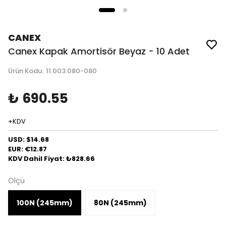
CANEX
Canex Kapak Amortisör Beyaz - 10 Adet
Ürün Kodu
:
11.003.080-080
₺ 690.55
+KDV
USD: $14.68
EUR: €12.87
KDV Dahil Fiyat: ₺828.66
Ölçü
100N (245mm)
80N (245mm)