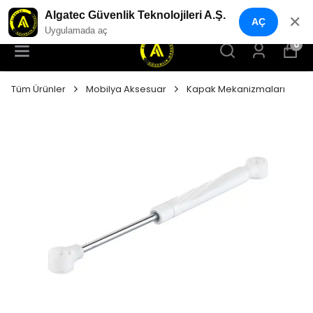
YENI NESIL GÜVENLIK GEÇIŞ SISTEMLERI
Algatec Güvenlik Teknolojileri A.Ş.
✕
AÇ
Uygulamada aç
0
Tüm Ürünler
Mobilya Aksesuar
Kapak Mekanizmaları