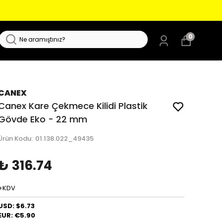
0
CANEX
Canex Kare Çekmece Kilidi Plastik
Gövde Eko - 22 mm
Ürün Kodu
:
01.138.022_49435
₺ 316.74
+KDV
USD: $6.73
EUR: €5.90