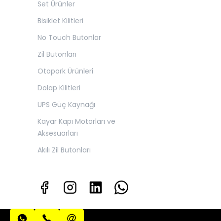
Set Ürünler
Bisiklet Kilitleri
No Touch Butonlar
Zil Butonları
Otopark Ürünleri
Dolap Kilitleri
UPS Güç Kaynağı
Kayar Kapı Motorları ve
Aksesuarları
Akılı Zil Butonları