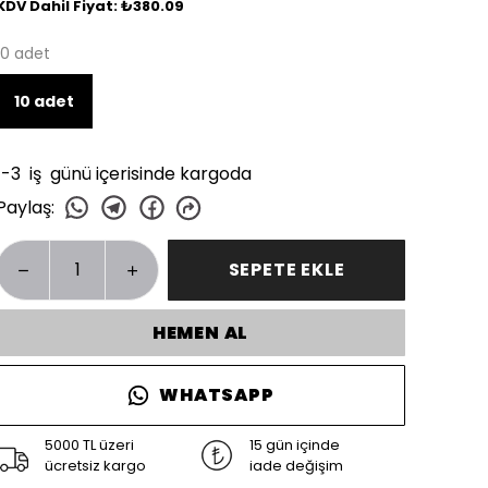
KDV Dahil Fiyat: ₺380.09
10 adet
10 adet
1-3 iş günü içerisinde kargoda
Paylaş
:
SEPETE EKLE
HEMEN AL
WHATSAPP
5000 TL üzeri
15 gün içinde
ücretsiz kargo
iade değişim