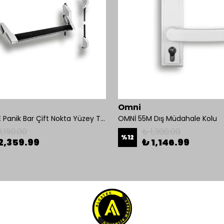
Omni
OMNİ 550E Panik Bar Çift Nokta Yüzey Tip
OMNİ 55M Dış Müdahale Kolu
3,190.00
₺ 1,300.00
%
12
2,359.99
₺ 1,146.99