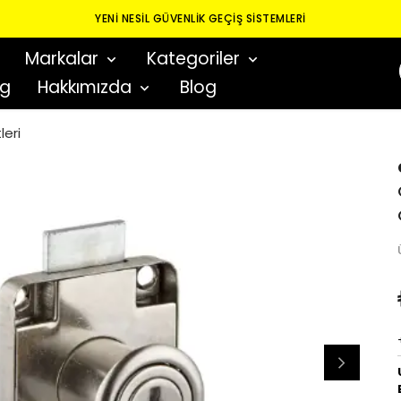
YENI NESIL GÜVENLIK GEÇIŞ SISTEMLERI
Markalar
Kategoriler
og
Hakkımızda
Blog
leri