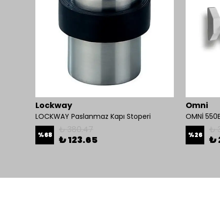
Lockway
Omni
ilit
LOCKWAY Paslanmaz Kapı Stoperi
₺ 380.47
₺ 
%
68
%
26
₺ 123.65
₺ 