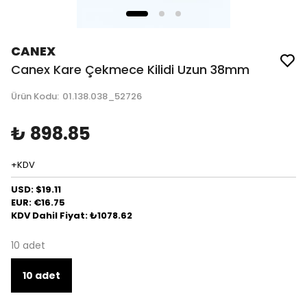
CANEX
Canex Kare Çekmece Kilidi Uzun 38mm
Ürün Kodu
:
01.138.038_52726
₺ 898.85
+KDV
USD: $19.11
EUR: €16.75
KDV Dahil Fiyat: ₺1078.62
10 adet
10 adet