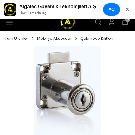
YENI NESIL GÜVENLIK GEÇIŞ SISTEMLERI
Algatec Güvenlik Teknolojileri A.Ş.
✕
AÇ
Uygulamada aç
0
Tüm Ürünler
Mobilya Aksesuar
Çekmece Kilitleri