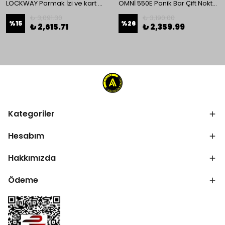
LOCKWAY Parmak İzi ve kart Okuyucu Kontrol Paneli
OMNİ 550E Panik Bar Çift Nokta Yüzey Tip
₺ 3,091.30
₺ 3,190.00
%
15
%
26
₺ 2,615.71
₺ 2,359.99
Kategoriler
Hesabım
Hakkımızda
Ödeme