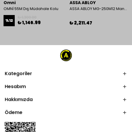
Omni
ASSA ABLOY
OMNİ 55M Dış Müdahale Kolu
ASSA ABLOY MG-250M12 Manyetik Kilit
₺ 1,300.00
%
12
₺ 1,146.99
₺ 2,211.47
Kategoriler
Hesabım
Hakkımızda
Ödeme