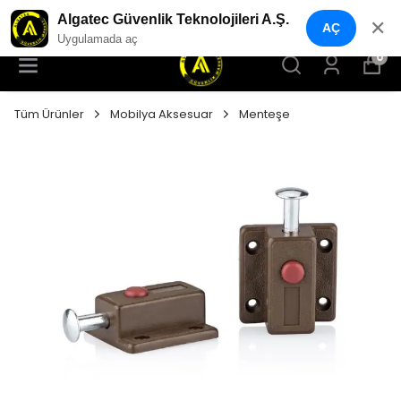
YENI NESIL GÜVENLIK GEÇIŞ SISTEMLERI
Algatec Güvenlik Teknolojileri A.Ş.
✕
AÇ
Uygulamada aç
0
Tüm Ürünler
Mobilya Aksesuar
Menteşe