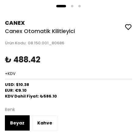
CANEX
Canex Otomatik Kilitleyici
Ürün Kodu
:
08.150.001_80686
₺ 488.42
+KDV
USD: $10.38
EUR: €9.10
KDV Dahil Fiyat: ₺586.10
Renk
Beyaz
Kahve