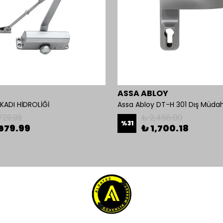
ASSA ABLOY
ADI HİDROLİĞİ
Assa Abloy DT-H 301 Dış Müdah
729.99
₺ 2,468.00
%
31
679.99
₺ 1,700.18