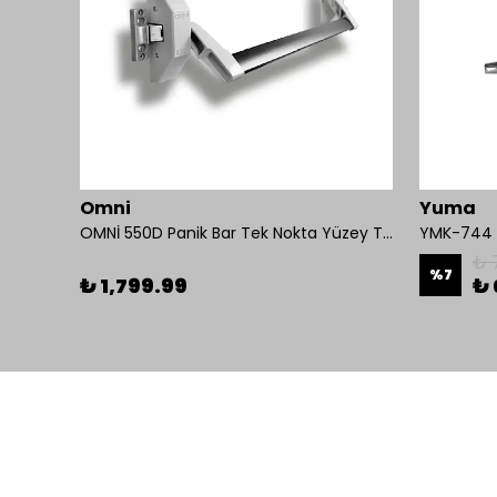
Omni
Yuma
İseo Yangına Dayanıklı Panik Fonksiyonlu Pasif Kanat İçin Gömme Kilit
OMNİ 550D Panik Bar Tek Nokta Yüzey Tip
YMK-744 K
₺ 
%
7
₺ 1,799.99
₺ 