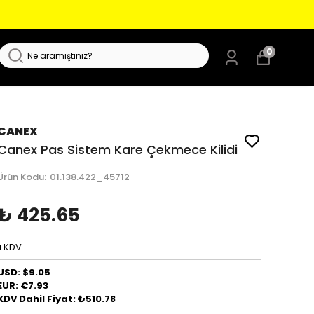
0
CANEX
Canex Pas Sistem Kare Çekmece Kilidi
Ürün Kodu
:
01.138.422_45712
₺ 425.65
+KDV
USD: $9.05
EUR: €7.93
KDV Dahil Fiyat: ₺510.78