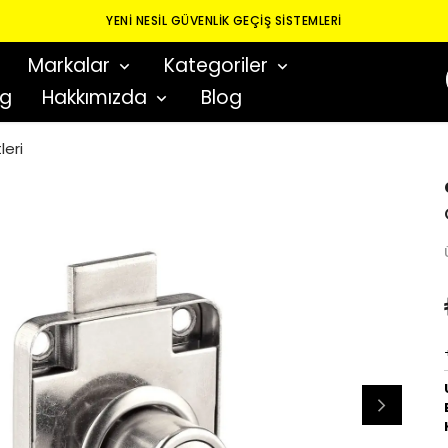
YENI NESIL GÜVENLIK GEÇIŞ SISTEMLERI
Markalar
Kategoriler
og
Hakkımızda
Blog
leri