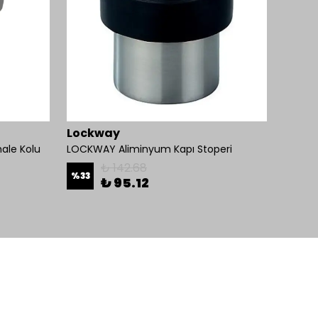
Lockway
Lock
ale Kolu
LOCKWAY Aliminyum Kapı Stoperi
₺ 142.68
%
33
%
15
₺ 95.12