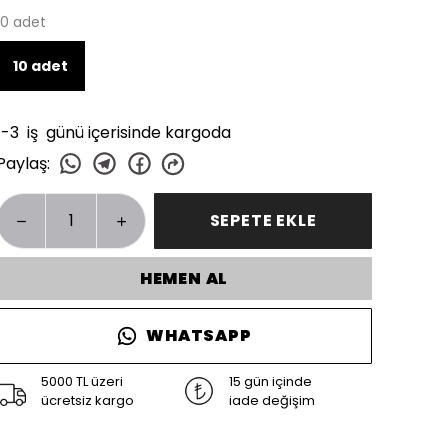
10 adet
10 adet
1-3 iş günü içerisinde kargoda
Paylaş
:
SEPETE EKLE
HEMEN AL
WHATSAPP
5000 TL üzeri
15 gün içinde
ücretsiz kargo
iade değişim