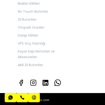
Bisiklet Kilitleri
No Touch Butonlar
Zil Butonları
Otopark Ürünleri
Dolap Kilitleri
UPS Güç Kaynağı
Kayar Kapı Motorları ve
Aksesuarları
Akılı Zil Butonları
info@algatecguv.com