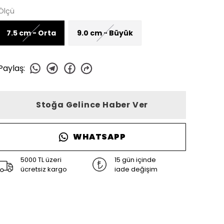
Ölçü
7.5 cm - Orta
9.0 cm - Büyük
Paylaş
:
Stoğa Gelince Haber Ver
WHATSAPP
5000 TL üzeri
15 gün içinde
ücretsiz kargo
iade değişim