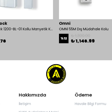
ock
Omni
Mul-T-Lock 1200-BL-01 Kollu Manyetik Kilit 272 kg 600 Lbs
OMNİ 55M Dış Müdahale Kolu
₺ 1,300.00
%
12
.76
₺ 1,146.99
Hakkımızda
Ödeme
ı
İletişim
Havale Bilgi Formu