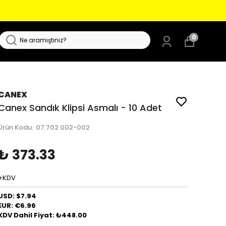
0
CANEX
Canex Sandık Klipsi Asmalı - 10 Adet
Ürün Kodu
:
07.702.002-002
₺ 373.33
+KDV
USD: $7.94
EUR: €6.96
KDV Dahil Fiyat: ₺448.00