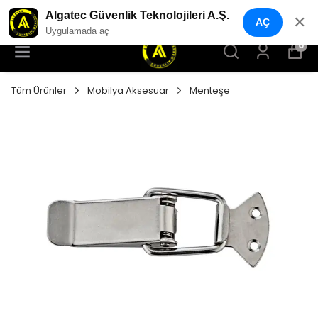
YENI NESIL GÜVENLIK GEÇIŞ SISTEMLERI
Algatec Güvenlik Teknolojileri A.Ş.
✕
AÇ
Uygulamada aç
0
Tüm Ürünler
Mobilya Aksesuar
Menteşe