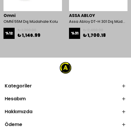
Omni
ASSA ABLOY
OMNİ 55M Dış Müdahale Kolu
Assa Abloy DT-H 301 Dış Müdahale Kolu
₺ 1,300.00
₺ 2,468.00
%
12
%
31
₺ 1,146.99
₺ 1,700.18
Kategoriler
Hesabım
Hakkımızda
Ödeme