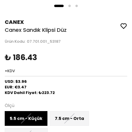
CANEX
Canex Sandık Klipsi Düz
Ürün Kodu
:
07.701.001_53187
₺ 186.43
+KDV
USD: $3.96
EUR: €3.47
KDV Dahil Fiyat: ₺223.72
Ölçü
5.5 cm - Küçük
7.5 cm - Orta