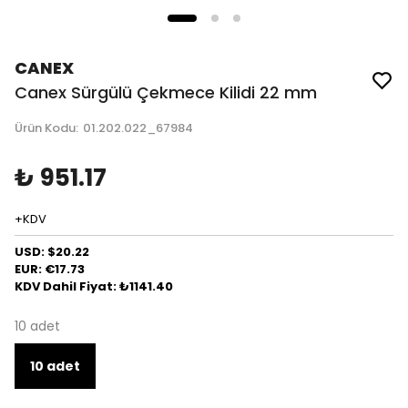
CANEX
Canex Sürgülü Çekmece Kilidi 22 mm
Ürün Kodu
:
01.202.022_67984
₺ 951.17
+KDV
USD: $20.22
EUR: €17.73
KDV Dahil Fiyat: ₺1141.40
10 adet
10 adet