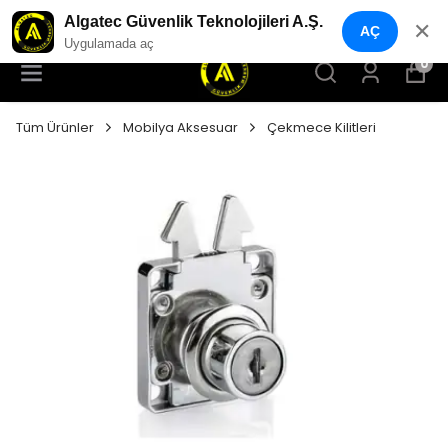
YENI NESIL GÜVENLIK GEÇIŞ SISTEMLERI
Algatec Güvenlik Teknolojileri A.Ş.
✕
AÇ
Uygulamada aç
0
Tüm Ürünler
Mobilya Aksesuar
Çekmece Kilitleri