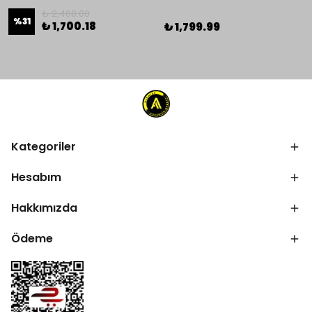
₺ 2,468.00
%
31
₺ 1,700.18
₺ 1,799.99
Kategoriler
Hesabım
Hakkımızda
Ödeme