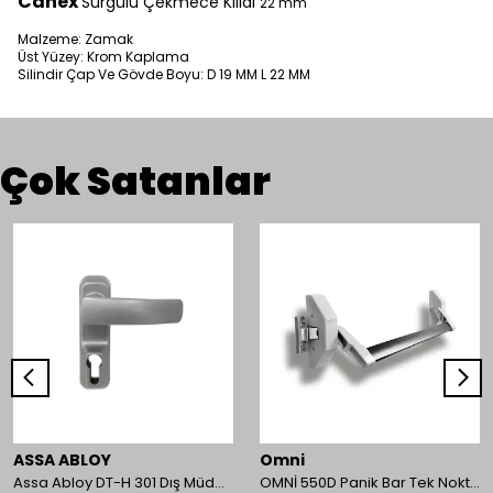
Canex
Sürgülü Çekmece Kilidi
22 mm
Malzeme: Zamak
Üst Yüzey: Krom Kaplama
Silindir Çap Ve Gövde Boyu: D 19 MM L 22 MM
Çok Satanlar
ASSA ABLOY
Omni
Assa Abloy DT-H 301 Dış Müdahale Kolu
OMNİ 550D Panik Bar Tek Nokta Yüzey Tip