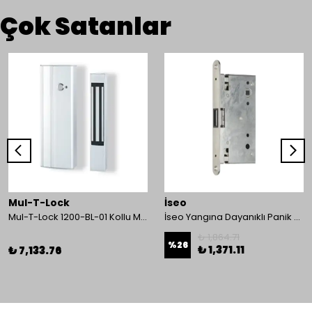
Çok Satanlar
Mul-T-Lock
İseo
Mul-T-Lock 1200-BL-01 Kollu Manyetik Kilit 272 kg 600 Lbs
İseo Yangına Dayanıklı Panik Fonksiyonlu Pasif Kanat İçin Gömme Kilit
₺ 1,864.71
%
26
₺ 1,371.11
₺ 7,133.76