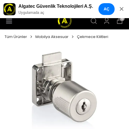
YENI NESIL GÜVENLIK GEÇIŞ SISTEMLERI
Algatec Güvenlik Teknolojileri A.Ş.
✕
AÇ
Uygulamada aç
0
Tüm Ürünler
Mobilya Aksesuar
Çekmece Kilitleri