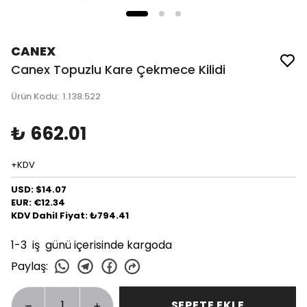
CANEX
Canex Topuzlu Kare Çekmece Kilidi
Ürün Kodu
:
1.138.522
₺ 662.01
+KDV
USD: $14.07
EUR: €12.34
KDV Dahil Fiyat: ₺794.41
1-3 iş günü içerisinde kargoda
Paylaş
:
SEPETE EKLE