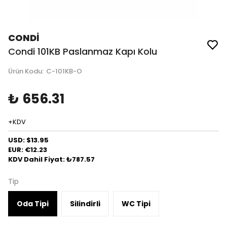
CONDİ
Condi 101KB Paslanmaz Kapı Kolu
Ürün Kodu
:
C-101KB-O
₺ 656.31
+KDV
USD: $13.95
EUR: €12.23
KDV Dahil Fiyat: ₺787.57
Tip
Oda Tipi
Silindirli
WC Tipi