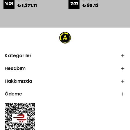
₺ 1,864.71
₺ 142.68
%
26
%
33
₺ 1,371.11
₺ 95.12
Kategoriler
Hesabım
Hakkımızda
Ödeme