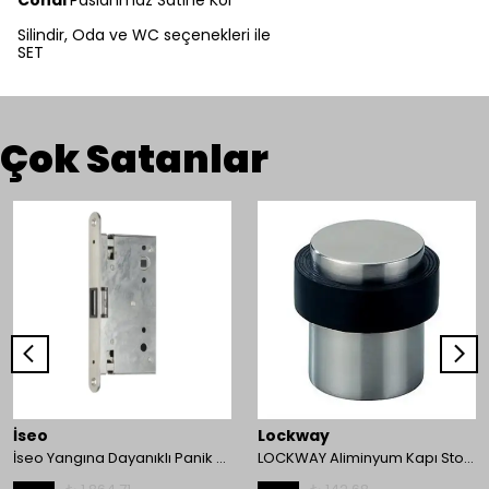
Condi
Paslanmaz Satine Kol
Silindir, Oda ve WC seçenekleri ile
SET
Çok Satanlar
İseo
Lockway
İseo Yangına Dayanıklı Panik Fonksiyonlu Pasif Kanat İçin Gömme Kilit
LOCKWAY Aliminyum Kapı Stoperi