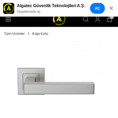
YENI NESIL GÜVENLIK GEÇIŞ SISTEMLERI
Algatec Güvenlik Teknolojileri A.Ş.
✕
AÇ
Uygulamada aç
0
Tüm Ürünler
Kapı Kolu